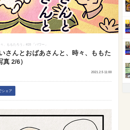
3
4
々、ももたろう」#28 「パワー」
じいさんとおばあさんと、時々、ももた
真 2/6）
5
2021.2.5 11:00
kでシェア