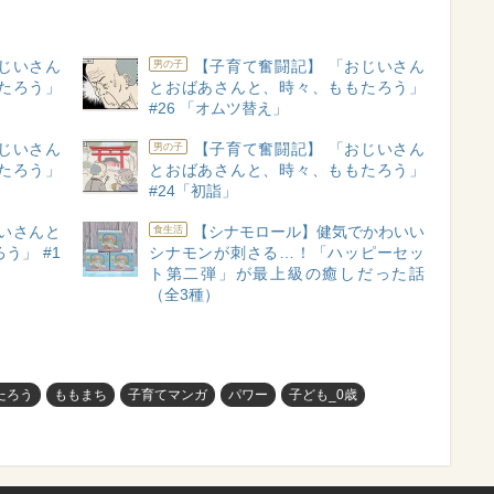
じいさん
【子育て奮闘記】 「おじいさん
男の子
たろう」
とおばあさんと、時々、ももたろう」
#26 「オムツ替え」
じいさん
【子育て奮闘記】 「おじいさん
男の子
たろう」
とおばあさんと、時々、ももたろう」
#24「初詣」
いさんと
【シナモロール】健気でかわいい
食生活
う」 #1
シナモンが刺さる…！「ハッピーセッ
ト第二弾」が最上級の癒しだった話
（全3種）
たろう
ももまち
子育てマンガ
パワー
子ども_0歳