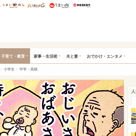
総研 ディズニー特集
mimot.
うまいめし
うまいパン
うまい肉
Medery.
ママ*
子育て・教育
家事・生活術
夫と妻
おでかけ・エンタメ
小学生
中学・高校
人
1
2