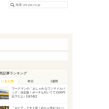
気記事ランキング
いま人気
昨日
1週間
ワークマンの「おしゃれなワンマイルバ
ッグ」決定版！ポーチも付いてて1500円
以下だよ♪【全5色】
「ロピア」で大人気！めちゃ売れ“おいし