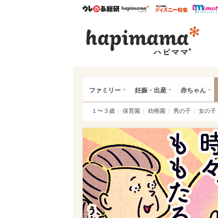
ウレぴあ総研
ハピママ*
ウレぴあ
ハピ
ファミリー
妊娠・出産
赤ちゃん
１〜３歳
保育園
幼稚園
男の子
女の子