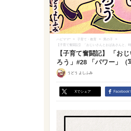
>
>
>
ハピママ*
子育て・教育
男の子
【子育て奮闘記】 「おじいさんとおばあさんと、時
【子育て奮闘記】 「お
ろう」#28 「パワー」（写
うどう よしふみ
Xでシェア
Faceboo