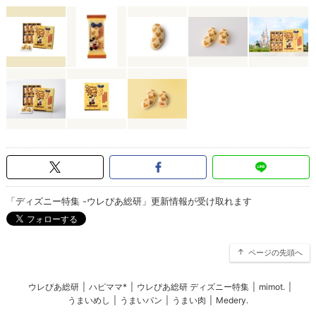
「ディズニー特集 -ウレぴあ総研」更新情報が受け取れます
ページの先頭へ
ウレぴあ総研
|
ハピママ*
|
ウレぴあ総研 ディズニー特集
|
mimot.
|
うまいめし
|
うまいパン
|
うまい肉
|
Medery.