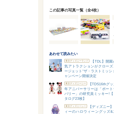
この記事の写真一覧（全4枚）
あわせて読みたい
【TDL】開
東京ディズニーランド
気アトラクションがクローズ
ージェット“ザ・ラストミッシ
ャンペーン開催決定
【TDS16thグ
東京ディズニーシー
年アニバーサリーは「ポート
バリー」の研究員ミッキー!【
タログ23枚】
【ディズニー】
東京ディズニーシー
ィーのハロウィーングッズ&