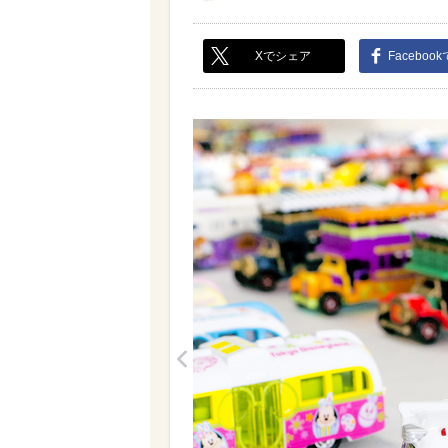
Xでシェア
Faceboo
<