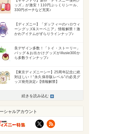
【キャンドゥ】新作「ディズニー便利グ
ッズ」が激安！110円ぷっくりシール、
330円ポーチなど充実♪
【ディズニー】「ダッフィーのハロウィ
ーングッズ&スーベニア」情報解禁！激
かわアイテムがずらりラインナップ♪
良デザイン多数！「トイ・ストーリー」
バッグ＆お出かけグッズがillusie300か
ら多数ラインナップ♪
【東京ディズニーシー】25周年記念に絶
対ほしい！“永久保存版レベル”の必見グ
ッズ発売決定♪【情報解禁】
続きを読み込む
>
ーシャルアカウント
X
RSS