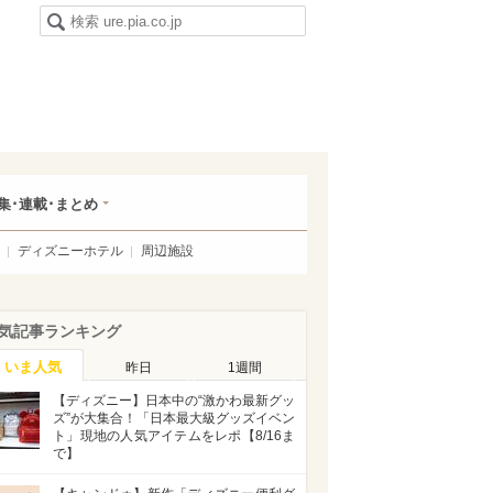
集･連載･まとめ
ディズニーホテル
周辺施設
気記事ランキング
いま人気
昨日
1週間
【ディズニー】日本中の“激かわ最新グッ
ズ”が大集合！「日本最大級グッズイベン
ト」現地の人気アイテムをレポ【8/16ま
で】