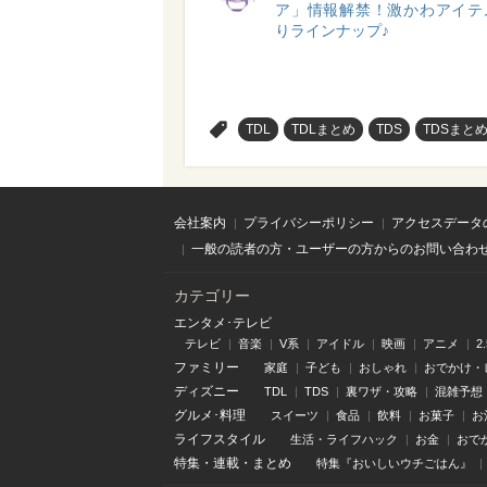
ア」情報解禁！激かわアイテ
りラインナップ♪
>
TDL
TDLまとめ
TDS
TDSまと
会社案内
プライバシーポリシー
アクセスデータ
一般の読者の方・ユーザーの方からのお問い合わ
カテゴリー
エンタメ･テレビ
テレビ
音楽
V系
アイドル
映画
アニメ
2
ファミリー
家庭
子ども
おしゃれ
おでかけ・
ディズニー
TDL
TDS
裏ワザ・攻略
混雑予想
グルメ･料理
スイーツ
食品
飲料
お菓子
お
ライフスタイル
生活・ライフハック
お金
おで
特集
・
連載
・
まとめ
特集『おいしいウチごはん』