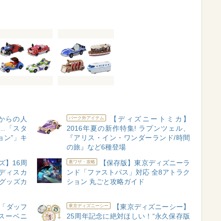
園からの人
【ディズニートミカ】
パーク外アイテム
…「スタ
2016年夏の新作特集! ラプンツェル、
ョン”」キ
『アリス・イン・ワンダーランド/時間
の旅』など6種登場
ッズ】16周
【保存版】東京ディズニーラ
裏ワザ・攻略
ディスカ
ンド「ファストパス」対応 全8アトラク
グッズカ
ション 丸ごと攻略ガイド
「ダッフ
【東京ディズニーシー】
東京ディズニーシー
スーベニ
25周年記念に絶対ほしい！“永久保存版