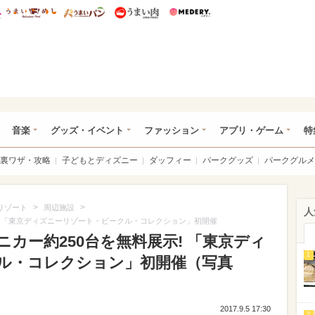
総研 ディズニー特集
mimot.
うまいめし
うまいパン
うまい肉
Medery.
ズニー特集 -ウレぴあ総研
音楽
グッズ・イベント
ファッション
アプリ・ゲーム
特
裏ワザ・攻略
子どもとディズニー
ダッフィー
パークグッズ
パークグルメ
>
>
リゾート
周辺施設
人
示! 「東京ディズニーリゾート・ビークル・コレクション」初開催
ニカー約250台を無料展示! 「東京ディ
1
ル・コレクション」初開催（写真
2017.9.5 17:30
2