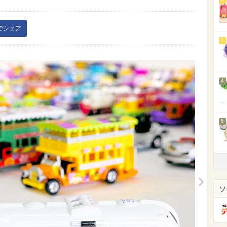
kでシェア
3
4
5
ソ