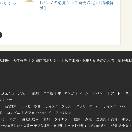
ムがずら
レベル”の必見グッズ発売決定♪【情報解
禁】
め
の利用・著作権等
外部送信ポリシー
広告出稿・お取り組みのご相談・情報掲載
せ
.5次元ミュージカル
演劇
ニコ動
本・マンガ
ゲーム
イベント
アート
スポ
レジャー
混雑対策
テレビ・映画
ディズニーグッズ
アプリ・ゲーム
ディズニーパス
酒
コンビニ
カフェ・ショップ
ファミレス
かけ
マナー・身だしなみ
節約
ダイエット・健康
家電
文房具
雑貨
キッチ
〜シェアしたくなる〜 至福な体験・旅特集
ペット特集：ウチのかぞく
特集 カラダ