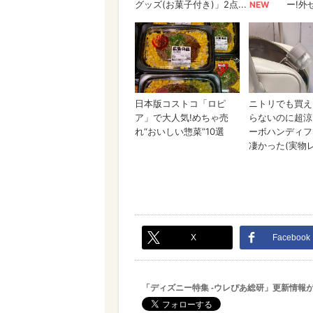
X
Facebook
「ディズニー特集 -ウレぴあ総研」更新情報