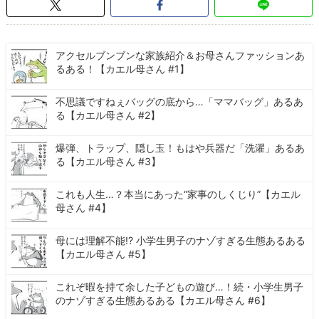
アクセルブンブンな家族紹介＆お母さんファッションあ
るある！【カエル母さん #1】
不思議ですねぇバッグの底から…「ママバッグ」あるあ
る【カエル母さん #2】
爆弾、トラップ、隠し玉！もはや兵器だ「洗濯」あるあ
る【カエル母さん #3】
これも人生…？本当にあった“家事のしくじり”【カエル
母さん #4】
母には理解不能!? 小学生男子のナゾすぎる生態あるある
【カエル母さん #5】
これぞ暇を持て余した子どもの遊び…！続・小学生男子
のナゾすぎる生態あるある【カエル母さん #6】