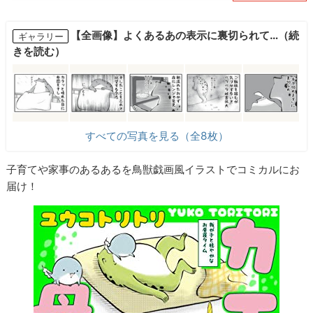
【全画像】よくあるあの表示に裏切られて…（続
ギャラリー
きを読む）
すべての写真を見る（全8枚）
子育てや家事のあるあるを鳥獣戯画風イラストでコミカルにお
届け！