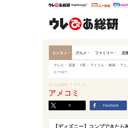
ウレぴあ総研
ハピママ*
ウレぴあ
ウレ
エンタメ
グルメ
ファミリー
恋
テレビ
音楽
V系
アイドル
映画
アニ
ヒーロー
>
アメコミ
ウレぴあ総研
アメコミ
X
Facebook
【ディズニー】コンプできたら神