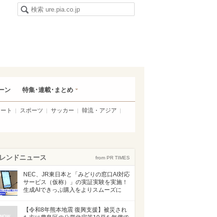
ーン
特集･連載･まとめ
アート
スポーツ
サッカー
韓流・アジア
レンドニュース
from PR TIMES
NEC、JR東日本と「みどりの窓口AI対応
サービス（仮称）」の実証実験を実施！
生成AIできっぷ購入をよりスムーズに
【令和8年熊本地震 復興支援】被災され