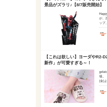
景品がズラリ♪【8/7販売開始】
Ha
が、
ップ
【これは欲しい】ヨーダやR2-
新作」が可愛すぎる～！
gel
場。「
(金