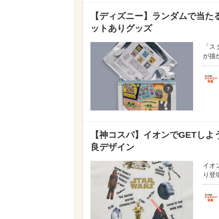
【ディズニー】ランダムで当た
ットありグッズ
「ス
が描
【神コスパ】イオンでGETしよ
良デザイン
イオ
り登