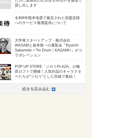
た方に豊島区の公営住宅等10戸を無償で
貸し出します
令和8年熊本地震で被災された加盟店様
へのサービス無償提供について
大学発スタートアップ・株式会社
WASABIと坂本龍一の展覧会『Ryuichi
Sakamoto + Tin Drum｜KAGAMI+』がコ
ラボレーション
POP UP STORE「ジロリPLAZA」が梅
田ロフトで開催！人気作品のキャラクタ
ーたちが“ジロリ”とした目線で集結！
続きを読み込む