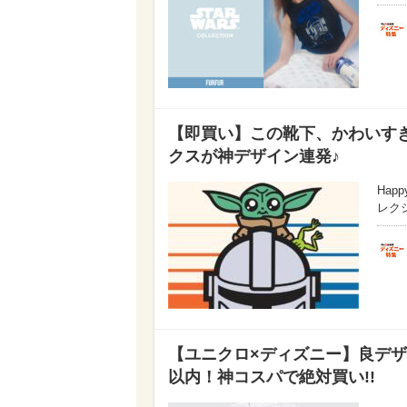
【即買い】この靴下、かわいす
クスが神デザイン連発♪
Ha
レク
【ユニクロ×ディズニー】良デザ
以内！神コスパで絶対買い!!