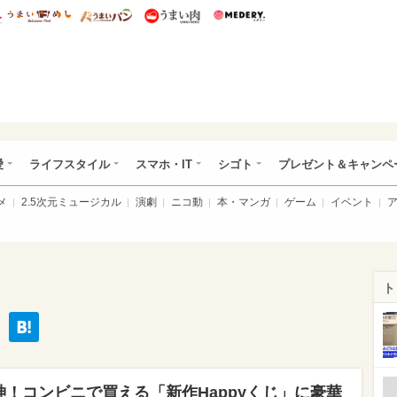
総研 ディズニー特集
mimot.
うまいめし
うまいパン
うまい肉
Medery.
ぴあ総研（うれぴあ）
愛
ライフスタイル
スマホ・IT
シゴト
プレゼント＆キャンペ
メ
2.5次元ミュージカル
演劇
ニコ動
本・マンガ
ゲーム
イベント
ト
！コンビニで買える「新作Happyくじ」に豪華