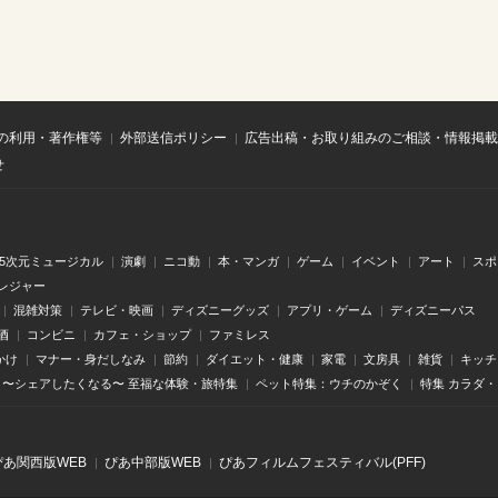
の利用・著作権等
外部送信ポリシー
広告出稿・お取り組みのご相談・情報掲載
せ
.5次元ミュージカル
演劇
ニコ動
本・マンガ
ゲーム
イベント
アート
スポ
レジャー
混雑対策
テレビ・映画
ディズニーグッズ
アプリ・ゲーム
ディズニーパス
酒
コンビニ
カフェ・ショップ
ファミレス
かけ
マナー・身だしなみ
節約
ダイエット・健康
家電
文房具
雑貨
キッチ
〜シェアしたくなる〜 至福な体験・旅特集
ペット特集：ウチのかぞく
特集 カラダ
ぴあ関⻄版WEB
ぴあ中部版WEB
ぴあフィルムフェスティバル(PFF)