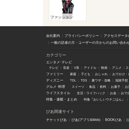
ファッション
会社案内
プライバシーポリシー
アクセスデータ
一般の読者の方・ユーザーの方からのお問い合わ
カテゴリー
エンタメ･テレビ
テレビ
音楽
V系
アイドル
映画
アニメ
2
ファミリー
家庭
子ども
おしゃれ
おでかけ・
ディズニー
TDL
TDS
裏ワザ・攻略
混雑予想
グルメ･料理
スイーツ
食品
飲料
お菓子
お
ライフスタイル
生活・ライフハック
お金
おで
特集
・
連載
・
まとめ
特集『おいしいウチごはん』
ぴあ関連サイト
チケットぴあ
ぴあ(アプリ&Web)
BOOKぴあ