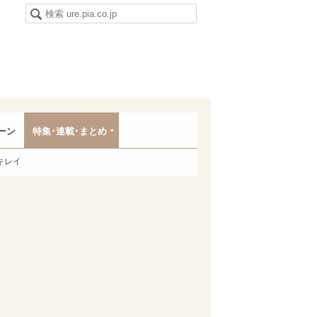
ーン
特集･連載･まとめ
キレイ