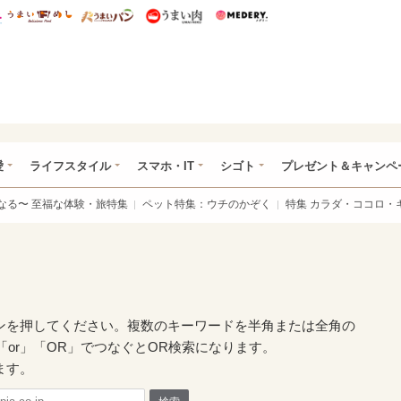
総研 ディズニー特集
mimot.
うまいめし
うまいパン
うまい肉
Medery.
ぴあ総研（うれぴあ）
愛
ライフスタイル
スマホ・IT
シゴト
プレゼント＆キャンペ
なる〜 至福な体験・旅特集
ペット特集：ウチのかぞく
特集 カラダ・ココロ・
ンを押してください。複数のキーワードを半角または全角の
「or」「OR」でつなぐとOR検索になります。
ます。