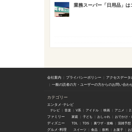
業務スーパー「日用品」はコ
会社案内
プライバシーポリシー
アクセスデータ
一般の読者の方・ユーザーの方からのお問い合わ
カテゴリー
エンタメ･テレビ
テレビ
音楽
V系
アイドル
映画
アニメ
2
ファミリー
家庭
子ども
おしゃれ
おでかけ・
ディズニー
TDL
TDS
裏ワザ・攻略
混雑予想
グルメ･料理
スイーツ
食品
飲料
お菓子
お