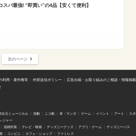
スパ最強! “即買い”の4品【安くて便利】
次のページ
の利用・著作権等
外部送信ポリシー
広告出稿・お取り組みのご相談・情報掲載
せ
.5次元ミュージカル
演劇
ニコ動
本・マンガ
ゲーム
イベント
アート
スポ
レジャー
混雑対策
テレビ・映画
ディズニーグッズ
アプリ・ゲーム
ディズニーパス
酒
コンビニ
カフェ・ショップ
ファミレス