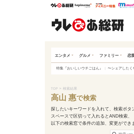
ウレぴあ総研
ハピママ*
ウレぴあ
ウレ
エンタメ
グルメ
ファミリー
恋
特集『おいしいウチごはん』
〜シェアしたく
>
検索結果
TOP
高山 惠
で検索
探したいキーワードを入れて、検索ボタ
スペースで区切って入れるとAND検索、
以下の検索窓で条件の追加、変更ができ