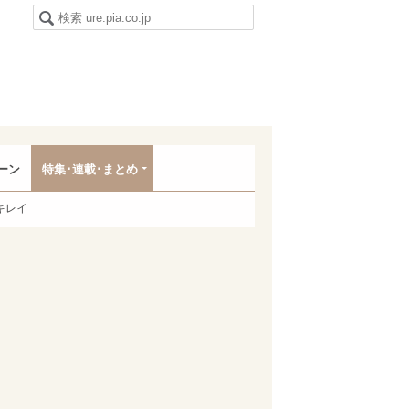
ーン
特集･連載･まとめ
キレイ