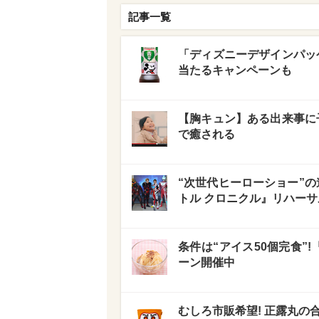
記事一覧
「ディズニーデザインパッ
当たるキャンペーンも
【胸キュン】ある出来事に
で癒される
“次世代ヒーローショー”の進
トル クロニクル』リハー
条件は“アイス50個完食”
ーン開催中
むしろ市販希望! 正露丸の