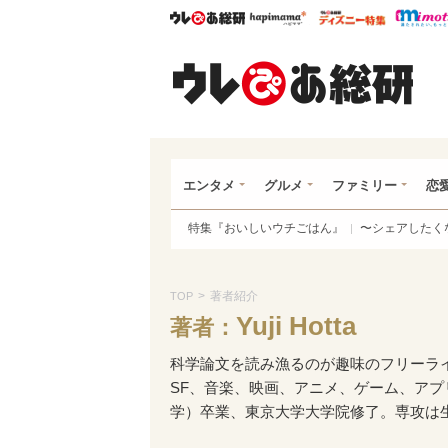
ウレぴあ総研
ハピママ*
ウレぴあ
ウレ
エンタメ
グルメ
ファミリー
恋
特集『おいしいウチごはん』
〜シェアしたく
>
著者紹介
TOP
Yuji Hotta
著者：
科学論文を読み漁るのが趣味のフリーラ
SF、音楽、映画、アニメ、ゲーム、ア
学）卒業、東京大学大学院修了。専攻は