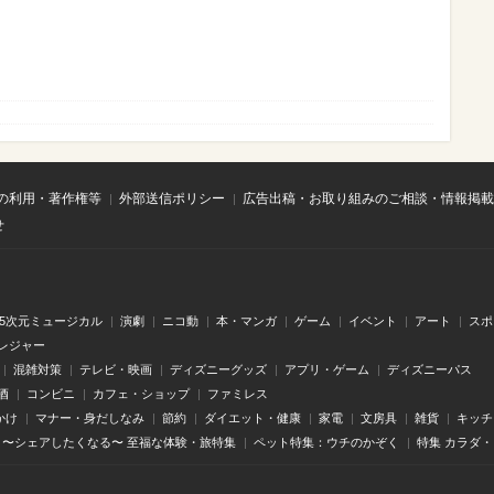
の利用・著作権等
外部送信ポリシー
広告出稿・お取り組みのご相談・情報掲載
せ
.5次元ミュージカル
演劇
ニコ動
本・マンガ
ゲーム
イベント
アート
スポ
レジャー
混雑対策
テレビ・映画
ディズニーグッズ
アプリ・ゲーム
ディズニーパス
酒
コンビニ
カフェ・ショップ
ファミレス
かけ
マナー・身だしなみ
節約
ダイエット・健康
家電
文房具
雑貨
キッチ
〜シェアしたくなる〜 至福な体験・旅特集
ペット特集：ウチのかぞく
特集 カラダ