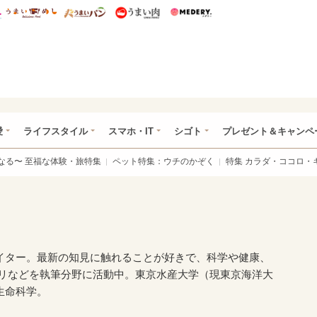
総研 ディズニー特集
mimot.
うまいめし
うまいパン
うまい肉
Medery.
ぴあ総研（うれぴあ）
愛
ライフスタイル
スマホ・IT
シゴト
プレゼント＆キャンペ
なる〜 至福な体験・旅特集
ペット特集：ウチのかぞく
特集 カラダ・ココロ・
イター。最新の知見に触れることが好きで、科学や健康、
プリなどを執筆分野に活動中。東京水産大学（現東京海洋大
生命科学。