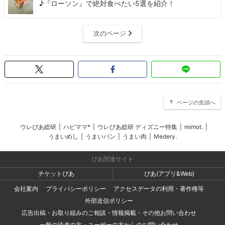
♪『ローソン』で絶対食べたい5選を紹介！
次のページ
ページの先頭へ
ウレぴあ総研
|
ハピママ*
|
ウレぴあ総研 ディズニー特集
|
mimot.
|
うまいめし
|
うまいパン
|
うまい肉
|
Medery.
ぴあ関連サイト
チケットぴあ
ぴあ(アプリ&Web)
会社案内
プライバシーポリシー
アクセスデータの利用・著作権等
外部送信ポリシー
広告出稿・お取り組みのご相談・情報掲載・その他お問い合わせ
一般の読者の方・ユーザーの方からのお問い合わせ