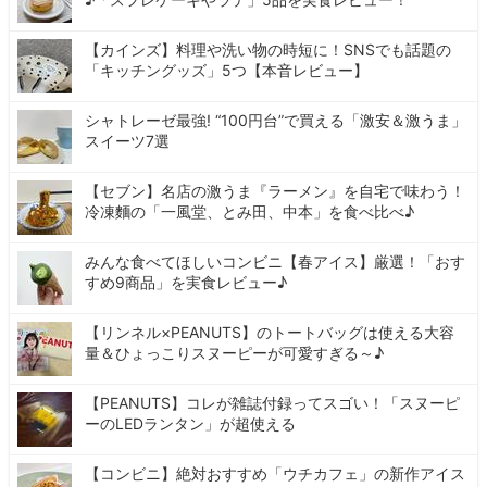
【カインズ】料理や洗い物の時短に！SNSでも話題の
「キッチングッズ」5つ【本音レビュー】
シャトレーゼ最強! “100円台”で買える「激安＆激うま」
スイーツ7選
【セブン】名店の激うま『ラーメン』を自宅で味わう！
冷凍麵の「一風堂、とみ田、中本」を食べ比べ♪
みんな食べてほしいコンビニ【春アイス】厳選！「おす
すめ9商品」を実食レビュー♪
【リンネル×PEANUTS】のトートバッグは使える大容
量＆ひょっこりスヌーピーが可愛すぎる～♪
【PEANUTS】コレが雑誌付録ってスゴい！「スヌーピ
ーのLEDランタン」が超使える
【コンビニ】絶対おすすめ「ウチカフェ」の新作アイス