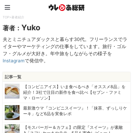
ウレぴあ総研（うれぴあ）
TOP
>
著者紹介
Yuko
著者：
夫とミニチュアダックスと暮らす30代。フリーランスでラ
イターやマーケティングの仕事をしています。旅行・ゴル
フ・グルメが大好き。年中旅をしながらその様子を
Instagram
で発信中。
記事一覧
【コンビニアイス】いま食べるべき「オススメ8品」を
紹介！3社で注目の新作を食べ比べ【セブン・ファミ
マ・ローソン】
最新激ウマ『コンビニスイーツ』！「抹茶、ずっしりケ
ーキ」など6品を実食レポ
【モスバーガー＆カフェ】の限定『スイーツ』が素敵
♪「スフレケーキやラテ」5品を実食レビュー！