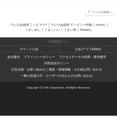
ページの先頭へ
ウレぴあ総研
|
ハピママ*
|
ウレぴあ総研 ディズニー特集
|
mimot.
|
うまいめし
|
うまいパン
|
うまい肉
|
Medery.
ぴあ関連サイト
チケットぴあ
ぴあ(アプリ&Web)
会社案内
プライバシーポリシー
アクセスデータの利用・著作権等
外部送信ポリシー
広告出稿・お取り組みのご相談・情報掲載・その他お問い合わせ
一般の読者の方・ユーザーの方からのお問い合わせ
Copyright (C) PIA Corporation. All Rights Reserved.