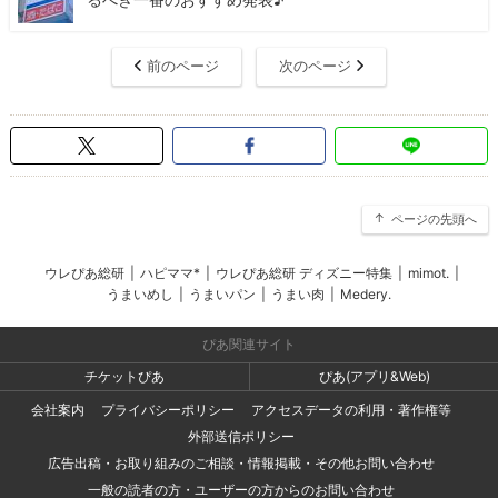
前のページ
次のページ
ページの先頭へ
ウレぴあ総研
|
ハピママ*
|
ウレぴあ総研 ディズニー特集
|
mimot.
|
うまいめし
|
うまいパン
|
うまい肉
|
Medery.
ぴあ関連サイト
チケットぴあ
ぴあ(アプリ&Web)
会社案内
プライバシーポリシー
アクセスデータの利用・著作権等
外部送信ポリシー
広告出稿・お取り組みのご相談・情報掲載・その他お問い合わせ
一般の読者の方・ユーザーの方からのお問い合わせ