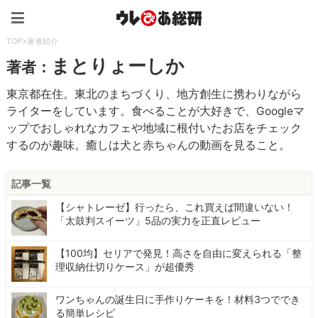
ウレぴあ総研（うれぴあ）
TOP
>
著者紹介
まとりょーしか
著者：
東京都在住。東北のまちづくり、地方創生に携わりながら
ライターをしています。食べることが大好きで、Googleマ
ップでおしゃれなカフェや地域に根付いたお店をチェック
するのが趣味。癒しは犬と赤ちゃんの動画を見ること。
記事一覧
【シャトレーゼ】行ったら、これ買えば間違いない！
「太鼓判スイーツ」5品の実力を正直レビュー
【100均】セリアで発見！高さを自由に変えられる「整
理収納仕切りケース」が超優秀
ワンちゃんの誕生日に手作りケーキを！材料3つででき
る簡単レシピ