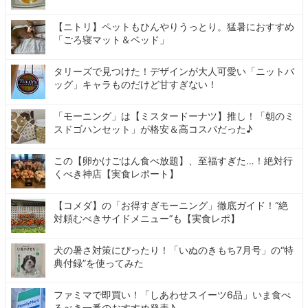
【ニトリ】ペットもひんやりうっとり。猛暑におすすめ
「ごろ寝マット＆ベッド」
タリーズで見つけた！デザインが大人可愛い「ニットバ
ッグ」キャラものだけど甘すぎない！
「モーニング」は【ミスタードーナツ】推し！「朝のミ
スドゴハンセット」が格安＆高コスパだった♪
この【卵かけごはん食べ放題】、至福すぎた…！絶対行
くべき神店【実食レポート】
【コメダ】の「お得すぎモーニング」徹底ガイド！“絶
対頼むべきサイドメニュー”も【実食レポ】
犬の暑さ対策にぴったり！「いぬのきもち7月号」の“特
典付録”を使ってみた
ファミマで即買い！「しあわせスイーツ6品」いま食べ
るべき一番のおすすめ発表♪