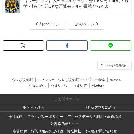
【ワークマン】大容量22Lリュックが1900円！通勤・通
学・旅行全部OKな万能モデルが最強だったよ
前のページ
次のページ
ページの先頭へ
ウレぴあ総研
|
ハピママ*
|
ウレぴあ総研 ディズニー特集
|
mimot.
|
うまいめし
|
うまいパン
|
うまい肉
|
Medery.
ぴあ関連サイト
チケットぴあ
ぴあ(アプリ&Web)
会社案内
プライバシーポリシー
アクセスデータの利用・著作権等
外部送信ポリシー
広告出稿・お取り組みのご相談・情報掲載・その他お問い合わせ