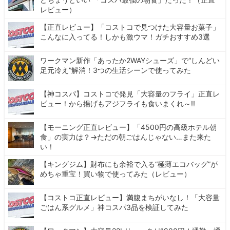
レビュー）
【正直レビュー】「コストコで見つけた大容量お菓子」
こんなに入ってる！しかも激ウマ！ガチおすすめ3選
ワークマン新作「あったか2WAYシューズ」で“しんどい
足元冷え”解消！3つの生活シーンで使ってみた
【神コスパ】コストコで発見「大容量のフライ」正直レ
ビュー！から揚げもアジフライも食いまくれ～!!
【モーニング正直レビュー】「4500円の高級ホテル朝
食」の実力は？→ただの朝ごはんじゃない…また来た
い！
【キングジム】財布にも余裕で入る“極薄エコバッグ”が
めちゃ重宝！買い物で使ってみた（レビュー）
【コストコ正直レビュー】満腹まちがいなし！「大容量
ごはん系グルメ」神コスパ3品を検証してみた