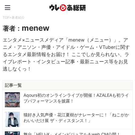
ウレぴあ総研（うれぴあ）
TOP
>
著者紹介
menew
著者：
エンタメ×ニュースメディア「menew（メニュー）」。ア
ニメ・アニソン・声優・アイドル・ゲーム・VTuberに関す
るエンタメ最新情報をお届け！ ここでしか見られない、ラ
イブレポート・インタビュー記事・最新ニュース等をお見
逃しなくっ！
記事一覧
Aqours初のオンラインライブが開催！AZALEAも初ライ
ブパフォーマンスを披露！
猫好き人気声優・花江夏樹がナレーターに！「ねこがか
わいいだけ展 ザ・ディスタンス！」
舞台「HELI-X」メインビジュアル＆web CM公開！