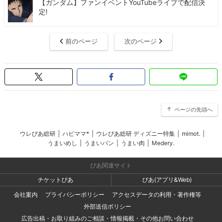
【ガンダム】ファンイベントYouTubeライブで配信決
定!
前のページ
次のページ
ページの先頭へ
ウレぴあ総研
|
ハピママ*
|
ウレぴあ総研 ディズニー特集
|
mimot.
|
うまいめし
|
うまいパン
|
うまい肉
|
Medery.
ぴあ関連サイト
チケットぴあ
ぴあ(アプリ&Web)
会社案内
プライバシーポリシー
アクセスデータの利用・著作権等
外部送信ポリシー
広告出稿・お取り組みのご相談・情報掲載・その他お問い合わせ