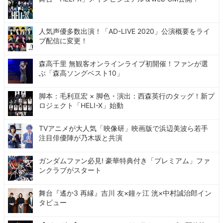
人気声優多数出演！「AD-LIVE 2020」公演概要をライ
ブ配信に変更！
森高千里 無観客オンラインライブ初開催！ファンが選
ぶ「森高ソングベスト10」
脚本：毛利亘宏 × 脚色・演出：西森英行のタッグ！新プ
ロジェクト「HELI-X」始動
TVアニメが大人気「映像研」映画版で浜辺美波ら若手
注目俳優陣が乃木坂と共演
ガンダムファン必見! 豪華特典付き「プレミアム」ファ
ンクラブがスタート
舞台『遙か3 再縁』吉川 友×鐘ヶ江 洸×中村誠治郎イン
タビュー