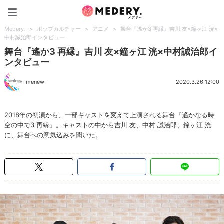
Medery.
Medery.
>
ポップカルチャー
>
アニメ
>
舞台『遙か3 再縁』吉川 友×鐘ヶ江 洸×
中村誠治郎インタビュー
舞台『遙か3 再縁』吉川 友×鐘ヶ江 洸×中村誠治郎イ
ンタビュー
menew
2020.3.26 12:00
2018年の初演から、一部キャストを変えて上演される舞台『遙かなる時
空の中で3 再縁』。キャストの中から吉川 友、中村 誠治郎、鐘ヶ江 洸
に、舞台への意気込みを聞いた。