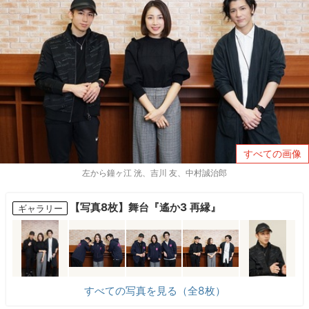
すべての画像
左から鐘ヶ江 洸、吉川 友、中村誠治郎
【写真8枚】舞台『遙か3 再縁』
ギャラリー
すべての写真を見る（全8枚）