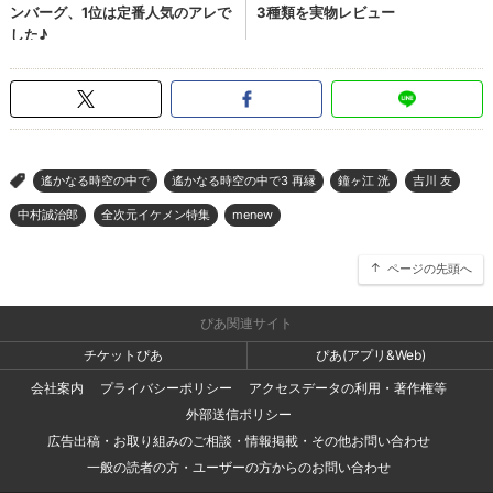
遙かなる時空の中で
遙かなる時空の中で3 再縁
鐘ヶ江 洸
吉川 友
>
中村誠治郎
全次元イケメン特集
menew
ページの先頭へ
ぴあ関連サイト
チケットぴあ
ぴあ(アプリ&Web)
会社案内
プライバシーポリシー
アクセスデータの利用・著作権等
外部送信ポリシー
広告出稿・お取り組みのご相談・情報掲載・その他お問い合わせ
一般の読者の方・ユーザーの方からのお問い合わせ