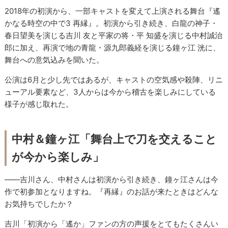
2018年の初演から、一部キャストを変えて上演される舞台『遙
かなる時空の中で3 再縁』。初演から引き続き、白龍の神子・
春日望美を演じる吉川 友と平家の将・平 知盛を演じる中村誠治
郎に加え、再演で地の青龍・源九郎義経を演じる鐘ヶ江 洸に、
舞台への意気込みを聞いた。
公演は6月と少し先ではあるが、キャストの空気感や殺陣、リニ
ューアル要素など、3人からは今から稽古を楽しみにしている
様子が感じ取れた。
中村＆鐘ヶ江「舞台上で刀を交えること
が今から楽しみ」
――吉川さん、中村さんは初演から引き続き、鐘ヶ江さんは今
作で初参加となりますね。『再縁』のお話が来たときはどんな
お気持ちでしたか？
吉川「初演から「遙か」ファンの方の声援をとてもたくさんい