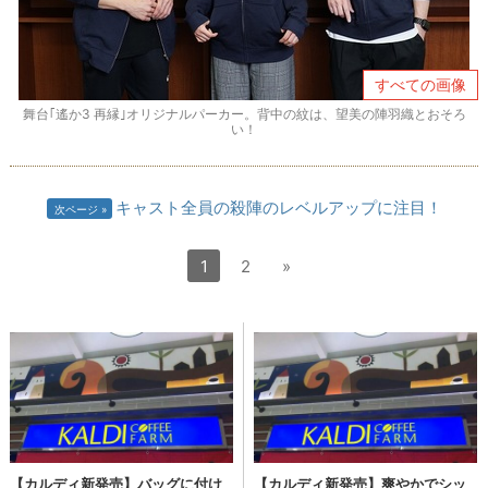
すべての画像
舞台｢遙か3 再縁｣オリジナルパーカー。背中の紋は、望美の陣羽織とおそろ
い！
キャスト全員の殺陣のレベルアップに注目！
次ページ
1
2
»