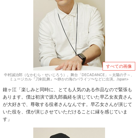
すべての画像
中村誠治郎（なかむら・せいじろう）。舞台「DECADANCE」～太陽の子～、
ミュージカル『刀剣乱舞』〜静かの海のパライソ〜などに出演。/span>
鐘ヶ江「楽しみと同時に、とても人気のある作品なので緊張も
あります。僕は初演で源九郎義経を演じていた早乙女友貴さん
が大好きで、尊敬する役者さんなんです。早乙女さんが演じて
いた役を、僕が演じさせていただけることに縁を感じていま
す」