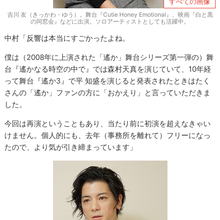
すべての画像
吉川 友（きっかわ・ゆう）。舞台『Cutie Honey Emotional』、映画『白と黒
の同窓会』などに出演。ソロアーティストとしても活躍中。
中村「反響は本当にすごかったよね。
僕は（2008年に上演された「遙か」舞台シリーズ第一弾の）舞
台『遙かなる時空の中で』では森村天真を演じていて、10年経
って舞台『遙か3』で平 知盛を演じると発表されたときはたく
さんの「遙か」ファンの方に「おかえり」と言っていただきま
した。
今回は再演ということもあり、当たり前に初演を超えなきゃい
けません。個人的にも、去年（事務所を離れて）フリーになっ
たので、より気が引き締まっています」