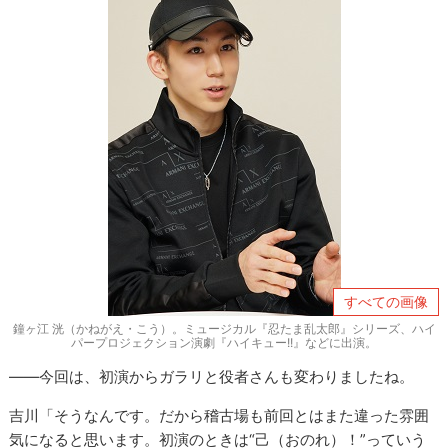
すべての画像
鐘ヶ江 洸（かねがえ・こう）。ミュージカル『忍たま乱太郎』シリーズ、ハイ
パープロジェクション演劇『ハイキュー!!』などに出演。
――今回は、初演からガラリと役者さんも変わりましたね。
吉川「そうなんです。だから稽古場も前回とはまた違った雰囲
気になると思います。初演のときは“己（おのれ）！”っていう