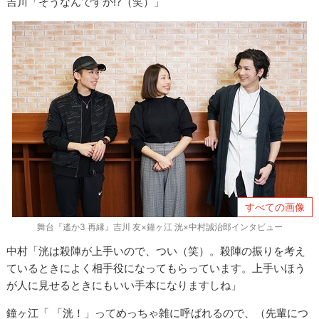
吉川「そうなんですか!?（笑）」
すべての画像
舞台『遙か3 再縁』吉川 友×鐘ヶ江 洸×中村誠治郎インタビュー
中村「洸は殺陣が上手いので、つい（笑）。殺陣の振りを考え
ているときによく相手役になってもらっています。上手いほう
が人に見せるときにもいい手本になりますしね」
鐘ヶ江「 「洸！」ってめっちゃ雑に呼ばれるので、（先輩につ