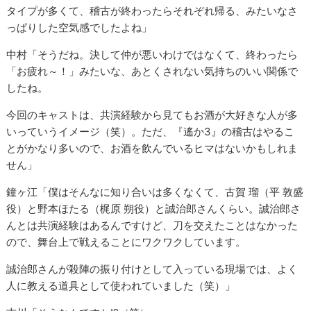
タイプが多くて、稽古が終わったらそれぞれ帰る、みたいなさ
っぱりした空気感でしたよね」
中村「そうだね。決して仲が悪いわけではなくて、終わったら
「お疲れ～！」みたいな、あとくされない気持ちのいい関係で
したね。
今回のキャストは、共演経験から見てもお酒が大好きな人が多
いっていうイメージ（笑）。ただ、『遙か3』の稽古はやるこ
とがかなり多いので、お酒を飲んでいるヒマはないかもしれま
せん」
鐘ヶ江「僕はそんなに知り合いは多くなくて、古賀 瑠（平 敦盛
役）と野本ほたる（梶原 朔役）と誠治郎さんくらい。誠治郎さ
んとは共演経験はあるんですけど、刀を交えたことはなかった
ので、舞台上で戦えることにワクワクしています。
誠治郎さんが殺陣の振り付けとして入っている現場では、よく
人に教える道具として使われていました（笑）」