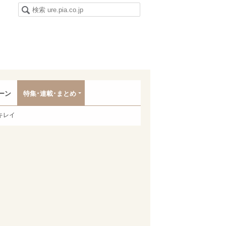
ーン
特集･連載･まとめ
キレイ