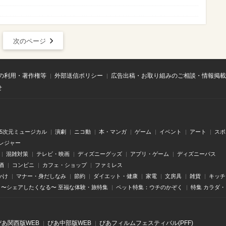
次のページ
の利用・著作権等
外部送信ポリシー
広告出稿・お取り組みのご相談・情報掲載
せ
.5次元ミュージカル
演劇
ニコ動
本・マンガ
ゲーム
イベント
アート
スポ
レジャー
混雑対策
テレビ・映画
ディズニーグッズ
アプリ・ゲーム
ディズニーパス
酒
コンビニ
カフェ・ショップ
ファミレス
かけ
マナー・身だしなみ
節約
ダイエット・健康
家電
文房具
雑貨
キッチ
〜シェアしたくなる〜 至福な体験・旅特集
ペット特集：ウチのかぞく
特集 カラダ
ぴあ関⻄版WEB
ぴあ中部版WEB
ぴあフィルムフェスティバル(PFF)