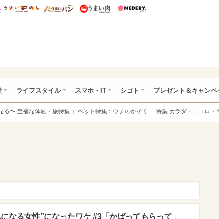
総研 ディズニー特集
mimot.
うまいめし
うまいパン
うまい肉
Medery.
ぴあ総研（うれぴあ）
愛
ライフスタイル
スマホ・IT
シゴト
プレゼント＆キャンペ
なる〜 至福な体験・旅特集
ペット特集：ウチのかぞく
特集 カラダ・ココロ・
になる女性”になったワケ #3「かばってもらって」