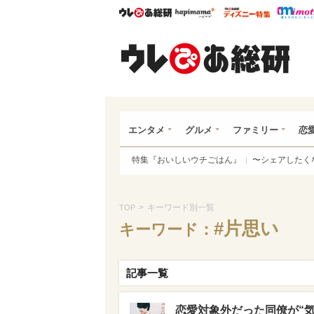
ウレぴあ総研
ハピママ*
ウレぴあ
ウレ
エンタメ
グルメ
ファミリー
恋
特集『おいしいウチごはん』
〜シェアしたく
>
キーワード別一覧
TOP
#片思い
キーワード：
記事一覧
恋愛対象外だった同僚が“気