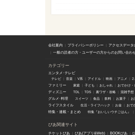
会社案内
プライバシーポリシー
アクセスデータ
一般の読者の方・ユーザーの方からのお問い合わ
カテゴリー
エンタメ･テレビ
テレビ
音楽
V系
アイドル
映画
アニメ
2
ファミリー
家庭
子ども
おしゃれ
おでかけ・
ディズニー
TDL
TDS
裏ワザ・攻略
混雑予想
グルメ･料理
スイーツ
食品
飲料
お菓子
お
ライフスタイル
生活・ライフハック
お金
おで
特集
・
連載
・
まとめ
特集『おいしいウチごはん』
ぴあ関連サイト
チケットぴあ
ぴあ(アプリ&Web)
BOOKぴあ