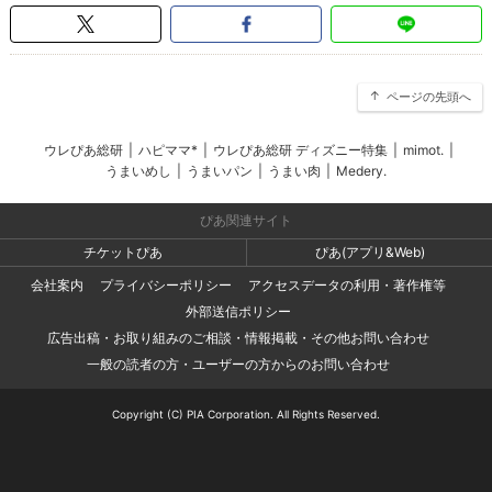
ページの先頭へ
ウレぴあ総研
|
ハピママ*
|
ウレぴあ総研 ディズニー特集
|
mimot.
|
うまいめし
|
うまいパン
|
うまい肉
|
Medery.
ぴあ関連サイト
チケットぴあ
ぴあ(アプリ&Web)
会社案内
プライバシーポリシー
アクセスデータの利用・著作権等
外部送信ポリシー
広告出稿・お取り組みのご相談・情報掲載・その他お問い合わせ
一般の読者の方・ユーザーの方からのお問い合わせ
Copyright (C) PIA Corporation. All Rights Reserved.