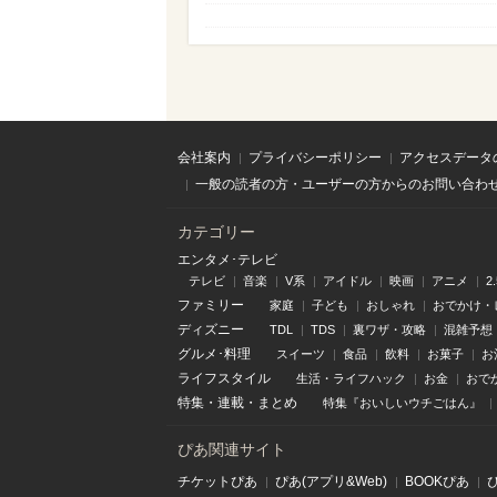
会社案内
プライバシーポリシー
アクセスデータ
一般の読者の方・ユーザーの方からのお問い合わ
カテゴリー
エンタメ･テレビ
テレビ
音楽
V系
アイドル
映画
アニメ
2
ファミリー
家庭
子ども
おしゃれ
おでかけ・
ディズニー
TDL
TDS
裏ワザ・攻略
混雑予想
グルメ･料理
スイーツ
食品
飲料
お菓子
お
ライフスタイル
生活・ライフハック
お金
おで
特集
・
連載
・
まとめ
特集『おいしいウチごはん』
ぴあ関連サイト
チケットぴあ
ぴあ(アプリ&Web)
BOOKぴあ