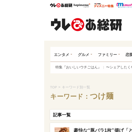
ウレぴあ総研
ハピママ*
ウレぴあ
ウレ
エンタメ
グルメ
ファミリー
恋
特集『おいしいウチごはん』
〜シェアしたく
>
キーワード別一覧
TOP
つけ麺
キーワード：
記事一覧
豪快な“豚バラ1枚”揚げ「