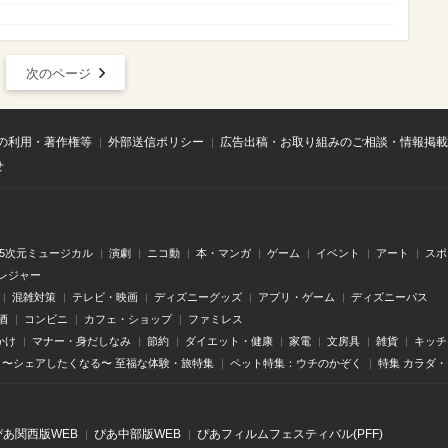
次のページ
の利用・著作権等
外部送信ポリシー
広告出稿・お取り組みのご相談・情報掲載
せ
.5次元ミュージカル
演劇
ニコ動
本・マンガ
ゲーム
イベント
アート
スポ
レジャー
混雑対策
テレビ・映画
ディズニーグッズ
アプリ・ゲーム
ディズニーパス
酒
コンビニ
カフェ・ショップ
ファミレス
かけ
マナー・身だしなみ
節約
ダイエット・健康
家電
文房具
雑貨
キッチ
〜シェアしたくなる〜 至福な体験・旅特集
ペット特集：ウチのかぞく
特集 カラダ
ぴあ関⻄版WEB
ぴあ中部版WEB
ぴあフィルムフェスティバル(PFF)