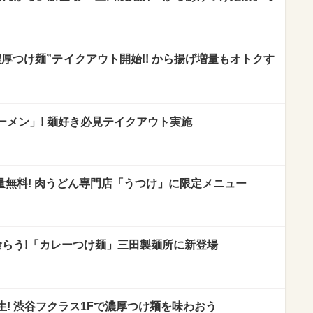
厚つけ麺”テイクアウト開始!! から揚げ増量もオトクす
ーメン」! 麺好き必見テイクアウト実施
増量無料! 肉うどん専門店「うつけ」に限定メニュー
喰らう!「カレーつけ麺」三田製麺所に新登場
! 渋谷フクラス1Fで濃厚つけ麺を味わおう