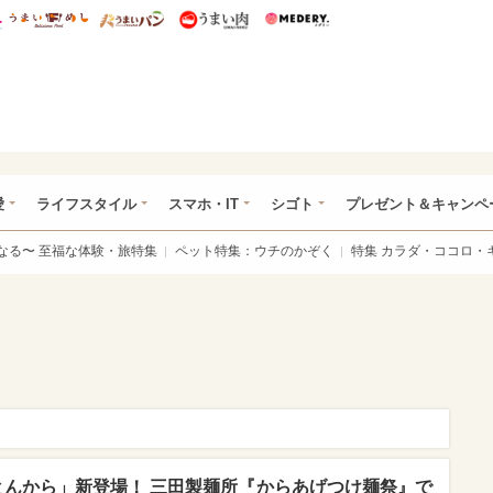
総研 ディズニー特集
mimot.
うまいめし
うまいパン
うまい肉
Medery.
ぴあ総研（うれぴあ）
愛
ライフスタイル
スマホ・IT
シゴト
プレゼント＆キャンペ
なる〜 至福な体験・旅特集
ペット特集：ウチのかぞく
特集 カラダ・ココロ・
とんから」新登場！ 三田製麺所『からあげつけ麺祭』で