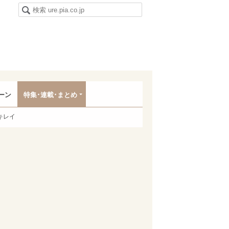
ーン
特集･連載･まとめ
キレイ