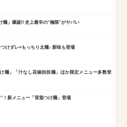
麺」爆誕!! 史上最辛の“極限”がヤバい
介つけダレ×もっちり太麺♪ 新味も登場
け麺」「汁なし花椒担担麺」ほか限定メニュー多数登
ジ”！新メニュー「背脂つけ麺」登場