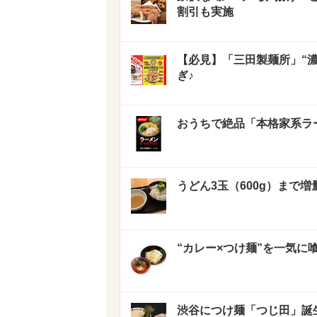
割引も実施
【必見】「三田製麺所」“濃
ぎ♪
おうちで絶品「本格家系ラ
うどん3玉（600g）まで
“カレー×つけ麺”を一気に
渋谷につけ麺「つじ田」誕生