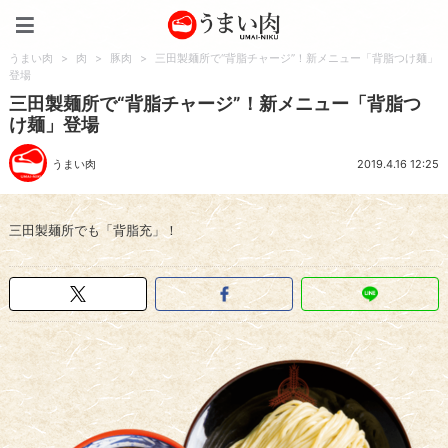
うまい肉
うまい肉
>
肉
>
豚肉
>
三田製麺所で“背脂チャージ”！新メニュー「背脂つけ麺」
登場
三田製麺所で“背脂チャージ”！新メニュー「背脂つ
け麺」登場
うまい肉
2019.4.16 12:25
三田製麺所でも「背脂充」！