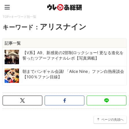
ウレぴあ総研（うれぴあ）
TOP
>
キーワード別一覧
アリスナイン
キーワード：
記事一覧
【V系】A9、新感覚の2部制ロックショー! 更なる進化を
誓ったツアーファイナルレポ【写真満載】
朝までバンギャル会議! 「Alice Nine」ファン白熱座談会
【100％ファン目線】
ページの先頭へ