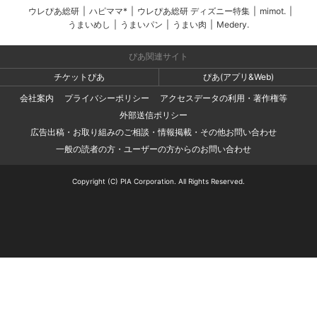
ウレぴあ総研
|
ハピママ*
|
ウレぴあ総研 ディズニー特集
|
mimot.
|
うまいめし
|
うまいパン
|
うまい肉
|
Medery.
ぴあ関連サイト
チケットぴあ
ぴあ(アプリ&Web)
会社案内
プライバシーポリシー
アクセスデータの利用・著作権等
外部送信ポリシー
広告出稿・お取り組みのご相談・情報掲載・その他お問い合わせ
一般の読者の方・ユーザーの方からのお問い合わせ
Copyright (C) PIA Corporation. All Rights Reserved.