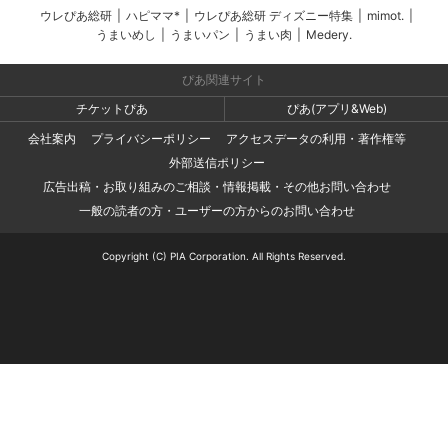
ウレぴあ総研
|
ハピママ*
|
ウレぴあ総研 ディズニー特集
|
mimot.
|
うまいめし
|
うまいパン
|
うまい肉
|
Medery.
ぴあ関連サイト
チケットぴあ
ぴあ(アプリ&Web)
会社案内
プライバシーポリシー
アクセスデータの利用・著作権等
外部送信ポリシー
広告出稿・お取り組みのご相談・情報掲載・その他お問い合わせ
一般の読者の方・ユーザーの方からのお問い合わせ
Copyright (C) PIA Corporation. All Rights Reserved.