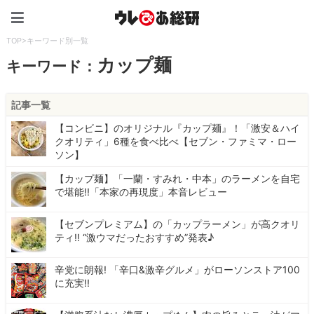
ウレぴあ総研（うれぴあ）
TOP
>
キーワード別一覧
カップ麺
キーワード：
記事一覧
【コンビニ】のオリジナル『カップ麺』！「激安＆ハイ
クオリティ」6種を食べ比べ【セブン・ファミマ・ロー
ソン】
【カップ麺】「一蘭・すみれ・中本」のラーメンを自宅
で堪能!!「本家の再現度」本音レビュー
【セブンプレミアム】の「カップラーメン」が高クオリ
ティ!! “激ウマだったおすすめ”発表♪
辛党に朗報! 「辛口&激辛グルメ」がローソンストア100
に充実!!