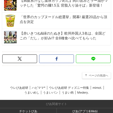
【満腹系汁なし濃厚カップめん】肉の旨みとラー油がマ
ッチした「驚愕の麺1.5玉 背脂入り油そば」新登場！
「世界のカップヌードル総選挙」開幕! 厳選20品から頂
点を決定
【赤いきつね&緑のたぬき】欧州外国人3名は、全国ど
この「だし」が好み!? 全8種食べ比べてもらった
ページの先頭へ
ウレぴあ総研
|
ハピママ*
|
ウレぴあ総研 ディズニー特集
|
mimot.
|
うまいめし
|
うまいパン
|
うまい肉
|
Medery.
ぴあ関連サイト
チケットぴあ
ぴあ(アプリ&Web)