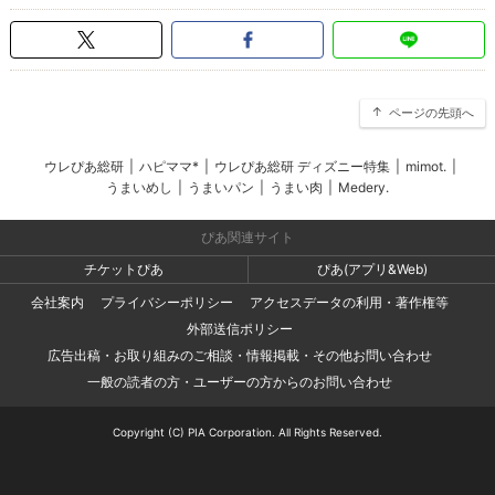
ページの先頭へ
ウレぴあ総研
|
ハピママ*
|
ウレぴあ総研 ディズニー特集
|
mimot.
|
うまいめし
|
うまいパン
|
うまい肉
|
Medery.
ぴあ関連サイト
チケットぴあ
ぴあ(アプリ&Web)
会社案内
プライバシーポリシー
アクセスデータの利用・著作権等
外部送信ポリシー
広告出稿・お取り組みのご相談・情報掲載・その他お問い合わせ
一般の読者の方・ユーザーの方からのお問い合わせ
Copyright (C) PIA Corporation. All Rights Reserved.