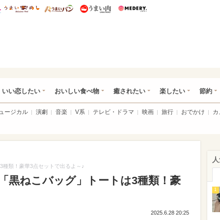
総研 ディズニー特集
mimot.
うまいめし
うまいパン
うまい肉
Medery.
ot.(ミモット)
いい恋したい
おいしい食べ物
癒されたい
楽したい
節約
ミュージカル
演劇
音楽
V系
テレビ・ドラマ
映画
旅行
おでかけ
カ
人
3種類！豪華3点セットで出るよ～♪
の「黒ねこバッグ」トートは3種類！豪
1
2025.6.28 20:25