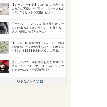
【ミッフィー付録】Colemanの便利さ＆
丈夫さに可愛さをプラス！「バッグ＆ポ
ーチ」2点セットを実物レビュー♪
「パペットスンスンの郵便局限定グッ
ズ」が出るよ！オンラインでも買える、
ファン必見の全5アイテム♪
【PEANUTS最新付録】スヌーピーの超
BIG保冷バッグが便利！2Lペットボトル
が4本入るESSE史上最大級の大容量♪
サンリオのコラボ新作がおとな可愛い！
ハローキティやシナモロールのTシャツ
やチャームなど全9型が登場♪
続きを読み込む