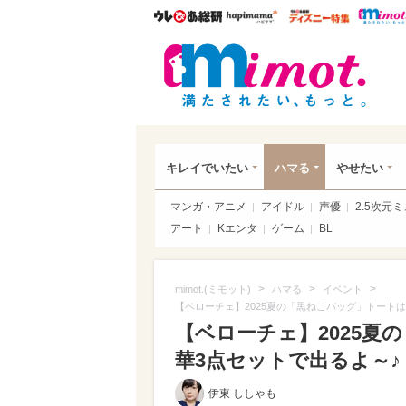
ウレぴあ総研
ハピママ*
ウレぴあ
mim
キレイでいたい
ハマる
やせたい
マンガ・アニメ
アイドル
声優
2.5次元
アート
Kエンタ
ゲーム
BL
>
>
>
mimot.(ミモット)
ハマる
イベント
【ベローチェ】2025夏の「黒ねこバッグ」トートは
【ベローチェ】2025夏
華3点セットで出るよ～♪
伊東 ししゃも