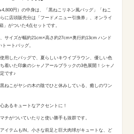
み4,800円）の中身は、「黒ねこリネン風バッグ」「ねこ
らに店頭販売分は「フードメニュー引換券」、オンライ
1箱」がついた4点セットです。
イズが幅約21cm×高さ約27cm×奥行約13cm ハンド
いトートバッグ。
使用したバッグで、夏らしいキウイブラウン、優しい色
ち着いた印象のシャノアールブラックの3色展開！シャノ
定です♪
黒ねこがヤシの木の陰でひと休みしている、癒しのワン
心あるキュートなアクセントに！
マチがついていたりと使い勝手も抜群です。
アイテムもIN。小さな前足と巨大肉球がキュートな、ど