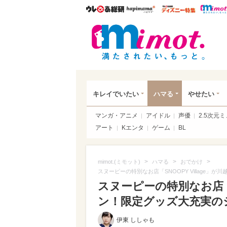
ウレぴあ総研
ハピママ*
ウレぴあ
mim
キレイでいたい
ハマる
やせたい
マンガ・アニメ
アイドル
声優
2.5次元
アート
Kエンタ
ゲーム
BL
>
>
>
mimot.(ミモット)
ハマる
おでかけ
スヌーピーの特別なお店「SNOOPY Village
スヌーピーの特別なお店「S
ン！限定グッズ大充実の
伊東 ししゃも