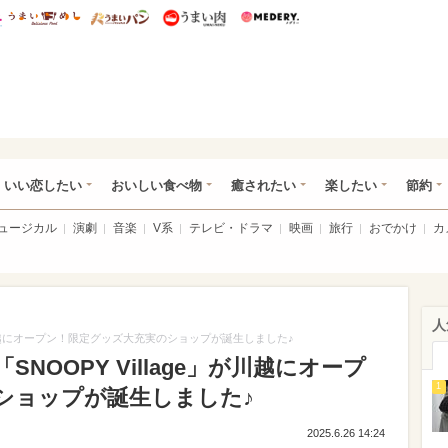
総研 ディズニー特集
mimot.
うまいめし
うまいパン
うまい肉
Medery.
ot.(ミモット)
いい恋したい
おいしい食べ物
癒されたい
楽したい
節約
ミュージカル
演劇
音楽
V系
テレビ・ドラマ
映画
旅行
おでかけ
カ
人
」が川越にオープン！限定グッズ大充実のショップが誕生しました♪
NOOPY Village」が川越にオープ
1
ショップが誕生しました♪
2025.6.26 14:24