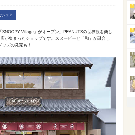
2
kでシェア
3
NOOPY Village」がオープン。PEANUTSの世界観を楽し
お店が集まったショップです。スヌーピーと「和」が融合し
グッズの発売も！
4
5