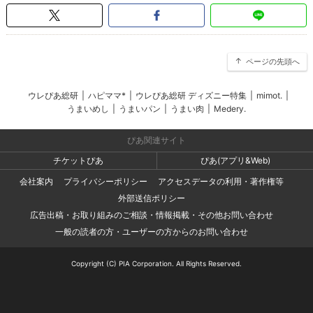
ページの先頭へ
ウレぴあ総研
|
ハピママ*
|
ウレぴあ総研 ディズニー特集
|
mimot.
|
うまいめし
|
うまいパン
|
うまい肉
|
Medery.
ぴあ関連サイト
チケットぴあ
ぴあ(アプリ&Web)
会社案内
プライバシーポリシー
アクセスデータの利用・著作権等
外部送信ポリシー
広告出稿・お取り組みのご相談・情報掲載・その他お問い合わせ
一般の読者の方・ユーザーの方からのお問い合わせ
Copyright (C) PIA Corporation. All Rights Reserved.