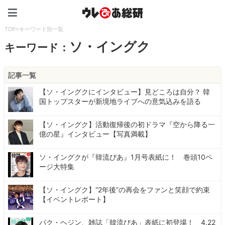
ウレぴあ総研（うれぴあ）
TOP
>
キーワード別一覧
ソ・イングク
キーワード：
記事一覧
【ソ・イングクにインタビュー】見どころは自分？ 韓
国トップスターが新境地ライブへの意気込みを語る
【ソ・イングク】活動復帰後の初ドラマ『空から降る一
億の星』インタビュー【写真満載】
ソ・イングクが『韓流ぴあ』1月号表紙に！ 巻頭10ペ
ージ大特集
【ソ・イングク】“2年後”の再会をファンと笑顔で約束
【イベントレポート】
パク・ヘジン、雑誌「韓流ぴあ」表紙に初登場！ 4.22