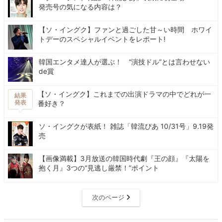
発売号の気になる内容は？
【ソ・イングク】ファンと過ごした甘～い時間 ホワイ
トデーのスペシャルイベントをレポート!
韓国エンタメ達人が選ぶ！ “演技ドル”とは言わせない
de賞
【ソ・イングク】これまでの出演ドラマの中でどれが一
結果
発表
番好き？
ソ・イングクが表紙！ 雑誌「韓流ぴあ 10/31号」9.19発
売
【画像満載】3月放送の韓国時代劇『王の顔』『太陽を
抱く月』3つの“見逃し厳禁！”ポイント
次のページ