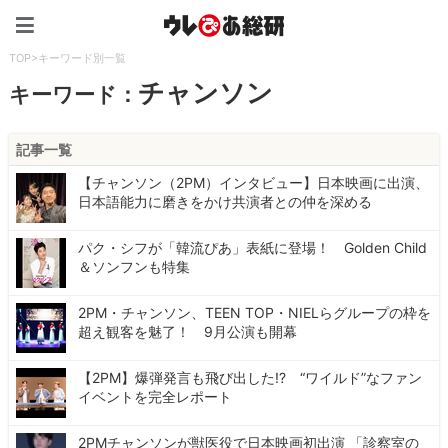
ウレぴあ総研（うれぴあ）
TOP
>
キーワード別一覧
チャンソン
キーワード：
記事一覧
【チャンソン（2PM）インタビュー】日本映画に出演、
日本語能力に磨きをかけ共演者との仲を深める
パク・シフが「韓流ぴあ」表紙に登場！ Golden Child
＆ソンフンも特集
2PM・チャンソン、TEEN TOP・NIELらグループの枠を
超え観客を魅了！ 9月公演も開幕
【2PM】爆弾発言も飛び出した!? “ワイルド”なファン
イベントを完全レポート
2PMチャンソンが獣医役で日本映画初出演 「診察室の