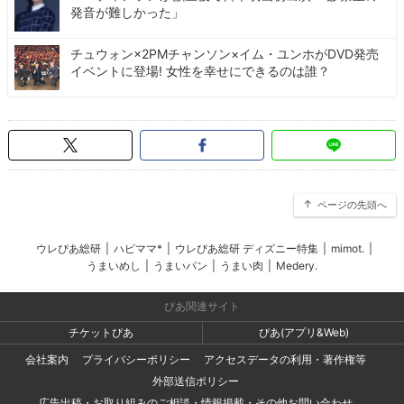
発音が難しかった」
チュウォン×2PMチャンソン×イム・ユンホがDVD発売
イベントに登場! 女性を幸せにできるのは誰？
ページの先頭へ
ウレぴあ総研
|
ハピママ*
|
ウレぴあ総研 ディズニー特集
|
mimot.
|
うまいめし
|
うまいパン
|
うまい肉
|
Medery.
ぴあ関連サイト
チケットぴあ
ぴあ(アプリ&Web)
会社案内
プライバシーポリシー
アクセスデータの利用・著作権等
外部送信ポリシー
広告出稿・お取り組みのご相談・情報掲載・その他お問い合わせ