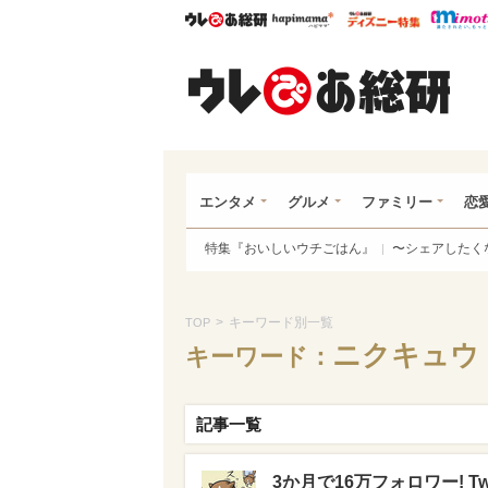
ウレぴあ総研
ハピママ*
ウレぴあ
ウレ
エンタメ
グルメ
ファミリー
恋
特集『おいしいウチごはん』
〜シェアしたく
>
キーワード別一覧
TOP
ニクキュウ
キーワード：
記事一覧
3か月で16万フォロワー! 