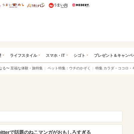
総研 ディズニー特集
mimot.
うまいめし
うまいパン
うまい肉
Medery.
ぴあ総研（うれぴあ）
愛
ライフスタイル
スマホ・IT
シゴト
プレゼント＆キャンペ
なる〜 至福な体験・旅特集
ペット特集：ウチのかぞく
特集 カラダ・ココロ・
Twitterで話題のねこマンガがおもしろすぎる