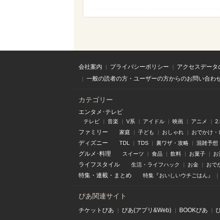
会社案内
プライバシーポリシー
アクセスデータ
一般の読者の方・ユーザーの方からのお問い合わ
カテゴリー
エンタメ･テレビ
テレビ
音楽
V系
アイドル
映画
アニメ
2
ファミリー
家庭
子ども
おしゃれ
おでかけ・
ディズニー
TDL
TDS
裏ワザ・攻略
混雑予想
グルメ･料理
スイーツ
食品
飲料
お菓子
お
ライフスタイル
生活・ライフハック
お金
おで
特集
・
連載
・
まとめ
特集『おいしいウチごはん』
ぴあ関連サイト
チケットぴあ
ぴあ(アプリ&Web)
BOOKぴあ