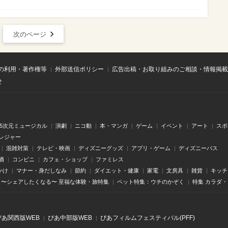
次のページ
の利用・著作権等
外部送信ポリシー
広告出稿・お取り組みのご相談・情報掲載
せ
.5次元ミュージカル
演劇
ニコ動
本・マンガ
ゲーム
イベント
アート
スポ
レジャー
混雑対策
テレビ・映画
ディズニーグッズ
アプリ・ゲーム
ディズニーパス
酒
コンビニ
カフェ・ショップ
ファミレス
かけ
マナー・身だしなみ
節約
ダイエット・健康
家電
文房具
雑貨
キッチ
〜シェアしたくなる〜 至福な体験・旅特集
ペット特集：ウチのかぞく
特集 カラダ
ぴあ関⻄版WEB
ぴあ中部版WEB
ぴあフィルムフェスティバル(PFF)