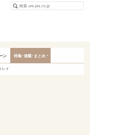
ーン
特集･連載･まとめ
キレイ