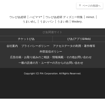
ページの先頭へ
ウレぴあ総研
|
ハピママ*
|
ウレぴあ総研 ディズニー特集
|
mimot.
|
うまいめし
|
うまいパン
|
うまい肉
|
Medery.
ぴあ関連サイト
チケットぴあ
ぴあ(アプリ&Web)
会社案内
プライバシーポリシー
アクセスデータの利用・著作権等
外部送信ポリシー
広告出稿・お取り組みのご相談・情報掲載・その他お問い合わせ
一般の読者の方・ユーザーの方からのお問い合わせ
Copyright (C) PIA Corporation. All Rights Reserved.