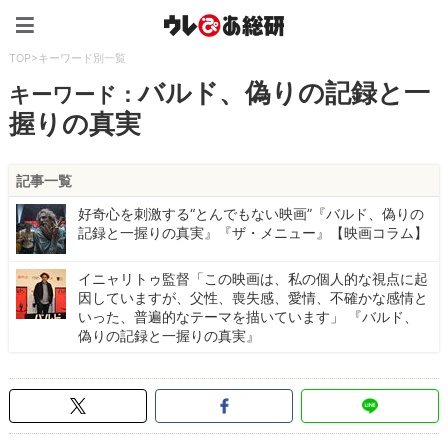
ウレぴあ総研（うれぴあ）
TOP
>
キーワード別一覧
バルド、偽りの記録と一
キーワード：
握りの真実
記事一覧
好奇心を刺激する“とんでもない映画”『バルド、偽りの
記録と一握りの真実』『ザ・メニュー』【映画コラム】
イニャリトゥ監督「この映画は、私の個人的な視点に起
因していますが、父性、喪失感、愛情、不確かな感情と
いった、普遍的なテーマを描いています」 『バルド、
偽りの記録と一握りの真実』