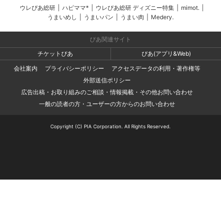
ウレぴあ総研
|
ハピママ*
|
ウレぴあ総研 ディズニー特集
|
mimot.
|
うまいめし
|
うまいパン
|
うまい肉
|
Medery.
ぴあ関連サイト
チケットぴあ
ぴあ(アプリ&Web)
会社案内
プライバシーポリシー
アクセスデータの利用・著作権等
外部送信ポリシー
広告出稿・お取り組みのご相談・情報掲載・その他お問い合わせ
一般の読者の方・ユーザーの方からのお問い合わせ
Copyright (C) PIA Corporation. All Rights Reserved.