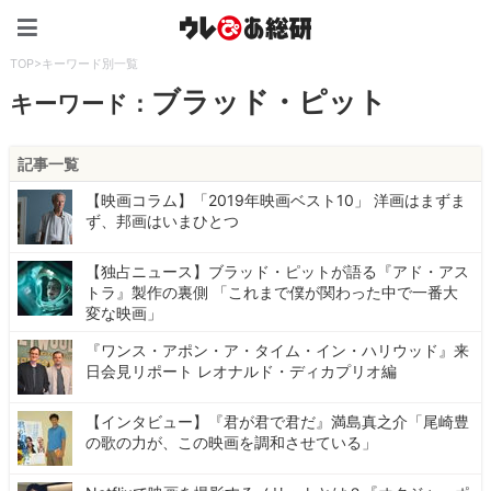
ウレぴあ総研（うれぴあ）
TOP
>
キーワード別一覧
ブラッド・ピット
キーワード：
記事一覧
【映画コラム】「2019年映画ベスト10」 洋画はまずま
ず、邦画はいまひとつ
【独占ニュース】ブラッド・ピットが語る『アド・アス
トラ』製作の裏側 「これまで僕が関わった中で一番大
変な映画」
『ワンス・アポン・ア・タイム・イン・ハリウッド』来
日会見リポート レオナルド・ディカプリオ編
【インタビュー】『君が君で君だ』満島真之介「尾崎豊
の歌の力が、この映画を調和させている」