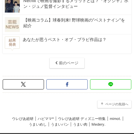
Netflixで映画を撮影するメリットとは？『オクジャ』ポ
ン・ジュノ監督インタビュー
【映画コラム】球春到来! 野球映画の“ベストナイン”を
紹介
あなたが思うベスト・オブ・ブラピ作品は？
結果
発表
前のページ
ページの先頭へ
ウレぴあ総研
|
ハピママ*
|
ウレぴあ総研 ディズニー特集
|
mimot.
|
うまいめし
|
うまいパン
|
うまい肉
|
Medery.