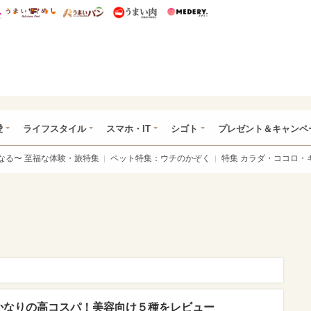
総研 ディズニー特集
mimot.
うまいめし
うまいパン
うまい肉
Medery.
ぴあ総研（うれぴあ）
愛
ライフスタイル
スマホ・IT
シゴト
プレゼント＆キャンペ
なる〜 至福な体験・旅特集
ペット特集：ウチのかぞく
特集 カラダ・ココロ・
」かなりの高コスパ！美容向け５種をレビュー