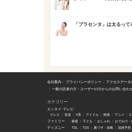
「プラセンタ」は太るって本
会社案内
プライバシーポリシー
アクセスデータ
一般の読者の方・ユーザーの方からのお問い合わ
カテゴリー
エンタメ･テレビ
テレビ
音楽
V系
アイドル
映画
アニメ
2
ファミリー
家庭
子ども
おしゃれ
おでかけ・
ディズニー
TDL
TDS
裏ワザ・攻略
混雑予想