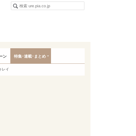
ーン
特集･連載･まとめ
キレイ