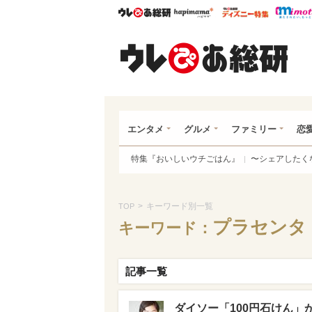
ウレぴあ総研
ハピママ*
ウレぴあ
ウレ
エンタメ
グルメ
ファミリー
恋
特集『おいしいウチごはん』
〜シェアしたく
>
キーワード別一覧
TOP
プラセンタ
キーワード：
記事一覧
ダイソー「100円石けん