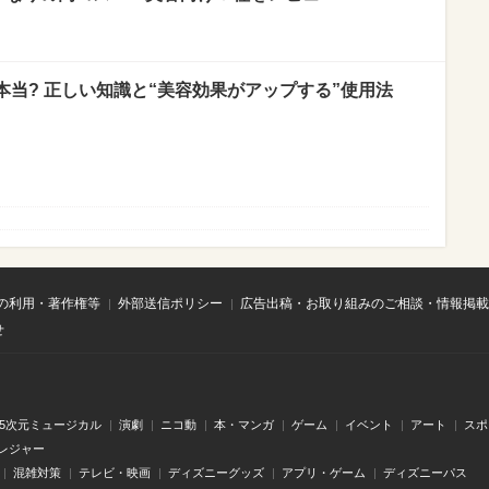
当? 正しい知識と“美容効果がアップする”使用法
の利用・著作権等
外部送信ポリシー
広告出稿・お取り組みのご相談・情報掲載
せ
.5次元ミュージカル
演劇
ニコ動
本・マンガ
ゲーム
イベント
アート
スポ
レジャー
混雑対策
テレビ・映画
ディズニーグッズ
アプリ・ゲーム
ディズニーパス