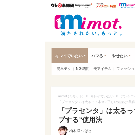
ウレぴあ総研
ハピママ*
ウレぴあ
mim
キレイでいたい
ハマる
やせたい
簡単テク
NG習慣
美アイテム
ファッショ
>
>
mimot.(ミモット)
キレイでいたい
アンチエ
「プラセンタ」は太るって本当? 正しい知識と“美
「プラセンタ」は太るっ
プする”使用法
柚木深 つばさ