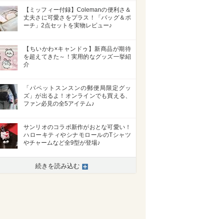
【ミッフィー付録】Colemanの便利さ＆
丈夫さに可愛さをプラス！「バッグ＆ポ
ーチ」2点セットを実物レビュー♪
【ちいかわ×キャンドゥ】新商品が期待
を超えてきた～！実用的なグッズ一挙紹
介
「パペットスンスンの郵便局限定グッ
ズ」が出るよ！オンラインでも買える、
ファン必見の全5アイテム♪
サンリオのコラボ新作がおとな可愛い！
ハローキティやシナモロールのTシャツ
やチャームなど全9型が登場♪
続きを読み込む