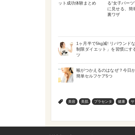
ット成功体験まとめ
る“女子パーツ
に見せる、簡
裏ワザ
1ヶ月半で5kg減! リバウンド
制限ダイエット」を習慣にす
ツ
喉がつかえるのはなぜ？今日
簡単セルフケア5つ
>
美容
美肌
プラセンタ
健康
サ