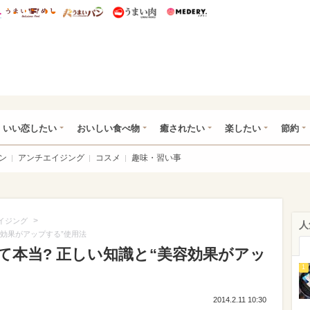
総研 ディズニー特集
mimot.
うまいめし
うまいパン
うまい肉
Medery.
ot.(ミモット)
いい恋したい
おいしい食べ物
癒されたい
楽したい
節約
ン
アンチエイジング
コスメ
趣味・習い事
>
イジング
人
容効果がアップする”使用法
て本当? 正しい知識と“美容効果がアッ
1
2014.2.11 10:30