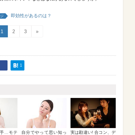
即効性があるのは？
ジ
1
2
3
»
1
手…モテ
自分でやって思い知っ
実は勘違い! 合コン、デ