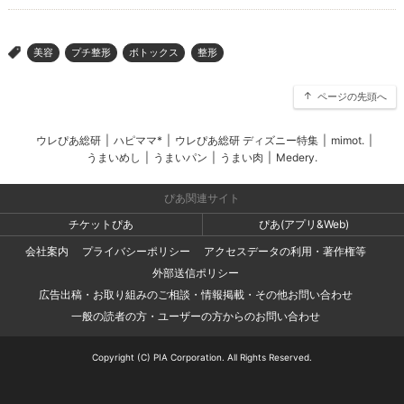
美容
プチ整形
ボトックス
整形
>
ページの先頭へ
ウレぴあ総研
|
ハピママ*
|
ウレぴあ総研 ディズニー特集
|
mimot.
|
うまいめし
|
うまいパン
|
うまい肉
|
Medery.
ぴあ関連サイト
チケットぴあ
ぴあ(アプリ&Web)
会社案内
プライバシーポリシー
アクセスデータの利用・著作権等
外部送信ポリシー
広告出稿・お取り組みのご相談・情報掲載・その他お問い合わせ
一般の読者の方・ユーザーの方からのお問い合わせ
Copyright (C) PIA Corporation. All Rights Reserved.