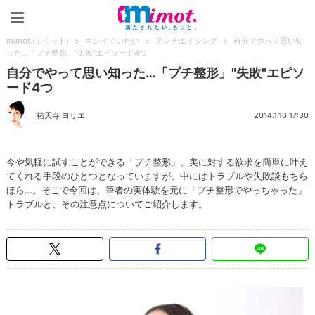
mimot.(ミモット)
mimot.(ミモット)
>
キレイでいたい
>
アンチエイジング
>
自分でやって思い知
った…「プチ整形」"失敗"エピソード4つ
自分でやって思い知った…「プチ整形」"失敗"エピソ
ード4つ
祐天寺 ヨリエ
2014.1.16 17:30
今や気軽に試すことができる「プチ整形」。美に対する欲求を簡単に叶え
てくれる手段のひとつとなっていますが、中にはトラブルや失敗談もちら
ほら…。そこで今回は、筆者の実体験を元に「プチ整形でやっちゃった」
トラブルと、その注意点についてご紹介します。