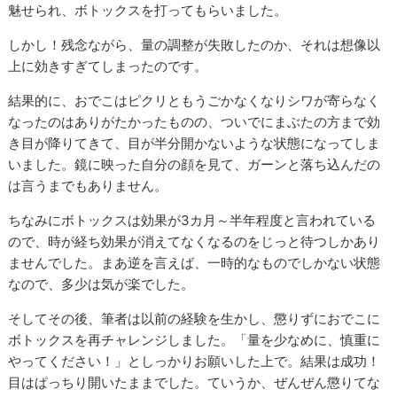
魅せられ、ボトックスを打ってもらいました。
しかし！残念ながら、量の調整が失敗したのか、それは想像以
上に効きすぎてしまったのです。
結果的に、おでこはピクリともうごかなくなりシワが寄らなく
なったのはありがたかったものの、ついでにまぶたの方まで効
き目が降りてきて、目が半分開かないような状態になってしま
いました。鏡に映った自分の顔を見て、ガーンと落ち込んだの
は言うまでもありません。
ちなみにボトックスは効果が3カ月～半年程度と言われている
ので、時が経ち効果が消えてなくなるのをじっと待つしかあり
ませんでした。まあ逆を言えば、一時的なものでしかない状態
なので、多少は気が楽でした。
そしてその後、筆者は以前の経験を生かし、懲りずにおでこに
ボトックスを再チャレンジしました。「量を少なめに、慎重に
やってください！」としっかりお願いした上で。結果は成功！
目はぱっちり開いたままでした。ていうか、ぜんぜん懲りてな