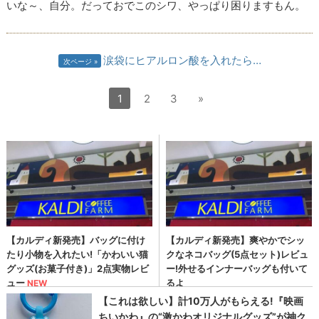
いな～、自分。だっておでこのシワ、やっぱり困りますもん。
涙袋にヒアルロン酸を入れたら…
次ページ
1
2
3
»