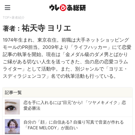
ウレぴあ総研（うれぴあ）
TOP
>
著者紹介
祐天寺 ヨリエ
著者：
1974年生まれ、東京在住。前職は大手ネットショッピング
モールのPR担当。2009年より「ライフハッカー」にて恋愛
記事の執筆を開始。現在は「金メダル級のダメ男とばかり
ご縁がある切ない人生を送ってきた、虫の息の恋愛コラム
ライター」として活動中。また、別ジャンルで「ヨリエ・
スディラジェンコフ」名での執筆活動も行っている。
記事一覧
恋を手に入れるには“目元”から! 「ツヤメキメイク」恋
愛必勝法
自分の「顔」に自信ある? 自撮り写真で音楽が作れる
「FACE MELODY」が面白い