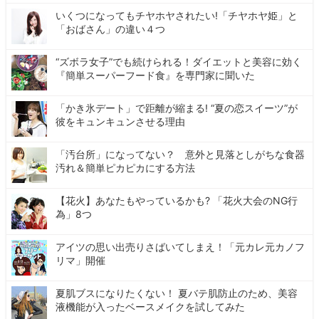
いくつになってもチヤホヤされたい!「チヤホヤ姫」と
「おばさん」の違い４つ
“ズボラ女子”でも続けられる！ダイエットと美容に効く
『簡単スーパーフード食』を専門家に聞いた
「かき氷デート」で距離が縮まる! “夏の恋スイーツ”が
彼をキュンキュンさせる理由
「汚台所」になってない？ 意外と見落としがちな食器
汚れ＆簡単ピカピカにする方法
【花火】あなたもやっているかも? 「花火大会のNG行
為」8つ
アイツの思い出売りさばいてしまえ！「元カレ元カノフ
リマ」開催
夏肌ブスになりたくない！ 夏バテ肌防止のため、美容
液機能が入ったベースメイクを試してみた