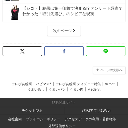
【シゴト】結果は第一印象で決まる!? アンケート調査で
わかった「取引先選び」のシビアな現実
次のページ
ページの先頭へ
ウレぴあ総研
|
ハピママ*
|
ウレぴあ総研 ディズニー特集
|
mimot.
|
うまいめし
|
うまいパン
|
うまい肉
|
Medery.
ぴあ関連サイト
チケットぴあ
ぴあ(アプリ&Web)
会社案内
プライバシーポリシー
アクセスデータの利用・著作権等
外部送信ポリシー