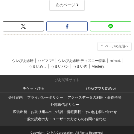
次のページ
ページの先頭へ
ウレぴあ総研
|
ハピママ*
|
ウレぴあ総研 ディズニー特集
|
mimot.
|
うまいめし
|
うまいパン
|
うまい肉
|
Medery.
ぴあ関連サイト
チケットぴあ
ぴあ(アプリ&Web)
会社案内
プライバシーポリシー
アクセスデータの利用・著作権等
外部送信ポリシー
広告出稿・お取り組みのご相談・情報掲載・その他お問い合わせ
一般の読者の方・ユーザーの方からのお問い合わせ
Copyright (C) PIA Corporation. All Rights Reserved.