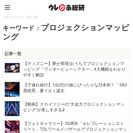
ウレぴあ総研（うれぴあ）
TOP
>
キーワード別一覧
プロジェクションマッピ
キーワード：
ング
記事一覧
【ディズニー】夢が実現!おうちでプロジェクションマ
ッピング「ワンダービューシアター」4大機能をわかり
やすく解説
【子連れ旅行】1泊2日の旅にぴったりな日本初！「360
度絶景」夏イルミ誕生
【動画】スカイツリーの“大迫力プロジェクションマッ
ピング”が美しすぎる♪
【フォトギャラリー】35周年「セレブレーションスト
リート」TDLワールドバザールでプロジェクションマッ