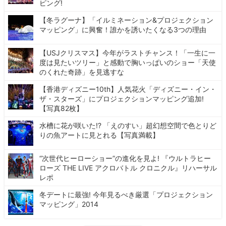
ピング!
【冬ラグーナ】「イルミネーション&プロジェクション
マッピング」に興奮！誰かを誘いたくなる3つの理由
【USJクリスマス】今年がラストチャンス！「一生に一
度は見たいツリー」と感動で胸いっぱいのショー「天使
のくれた奇跡」を見逃すな
【香港ディズニー10th】人気花火「ディズニー・イン・
ザ・スターズ」にプロジェクションマッピング追加!
【写真82枚】
水槽に花が咲いた!? 「えのすい」超幻想空間で色とりど
りの魚アートに見とれる【写真満載】
“次世代ヒーローショー”の進化を見よ! 『ウルトラヒー
ローズ THE LIVE アクロバトル クロニクル』リハーサル
レポ
冬デートに最強! 今年見るべき厳選「プロジェクション
マッピング」2014