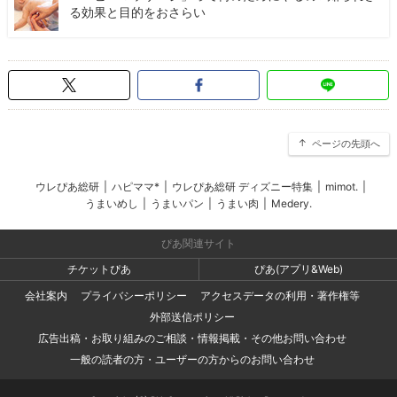
る効果と目的をおさらい
ページの先頭へ
ウレぴあ総研
|
ハピママ*
|
ウレぴあ総研 ディズニー特集
|
mimot.
|
うまいめし
|
うまいパン
|
うまい肉
|
Medery.
ぴあ関連サイト
チケットぴあ
ぴあ(アプリ&Web)
会社案内
プライバシーポリシー
アクセスデータの利用・著作権等
外部送信ポリシー
広告出稿・お取り組みのご相談・情報掲載・その他お問い合わせ
一般の読者の方・ユーザーの方からのお問い合わせ