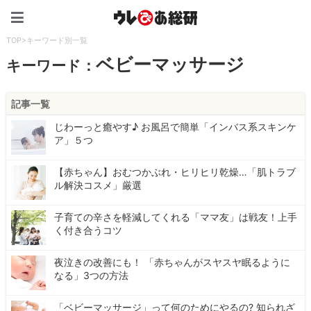
ウレぴあ総研（うれぴあ）
TOP
>
キーワード別一覧
ベビーマッサージ
キーワード：
記事一覧
じわーっと癒やす♪ お風呂で簡単「インバス系スキンケ
ア」５つ
【赤ちゃん】おむつかぶれ・ヒリヒリ乾燥…「肌トラブ
ル解決コスメ」厳選
子育ての辛さを軽減してくれる「ママ友」は戦友！上手
く付き合うコツ
夜泣きの改善にも！ 「赤ちゃんがスヤスヤ眠るように
なる」3つの方法
「ベビーマッサージ」って何のためにやるの? 知られざ