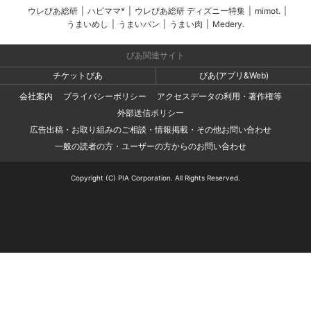
ウレぴあ総研
|
ハピママ*
|
ウレぴあ総研 ディズニー特集
|
mimot.
|
うまいめし
|
うまいパン
|
うまい肉
|
Medery.
ぴあ関連サイト
チケットぴあ
ぴあ(アプリ&Web)
会社案内
プライバシーポリシー
アクセスデータの利用・著作権等
外部送信ポリシー
広告出稿・お取り組みのご相談・情報掲載・その他お問い合わせ
一般の読者の方・ユーザーの方からのお問い合わせ
Copyright (C) PIA Corporation. All Rights Reserved.