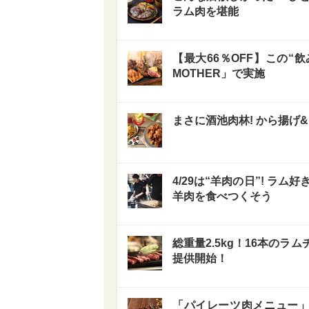
ラム肉を堪能
【最大66％OFF】この“飲
MOTHER」で実施
まさに酒池肉林! から揚げ
4/29は“羊肉の日”! ラ
羊肉を食べつくそう
総重量2.5kg！16本の
提供開始！
「パイレーツ肉メニュー」