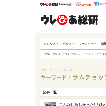
ウレぴあ総研
ハピママ*
ウレぴあ
ウレ
エンタメ
グルメ
ファミリー
恋
特集『おいしいウチごはん』
〜シェアしたく
>
キーワード別一覧
TOP
ラムチョッ
キーワード：
記事一覧
こんな店欲しかった!「ひ