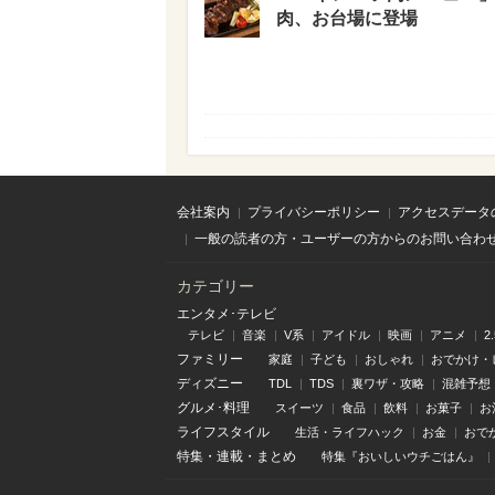
肉、お台場に登場
会社案内
プライバシーポリシー
アクセスデータ
一般の読者の方・ユーザーの方からのお問い合わ
カテゴリー
エンタメ･テレビ
テレビ
音楽
V系
アイドル
映画
アニメ
2
ファミリー
家庭
子ども
おしゃれ
おでかけ・
ディズニー
TDL
TDS
裏ワザ・攻略
混雑予想
グルメ･料理
スイーツ
食品
飲料
お菓子
お
ライフスタイル
生活・ライフハック
お金
おで
特集
・
連載
・
まとめ
特集『おいしいウチごはん』