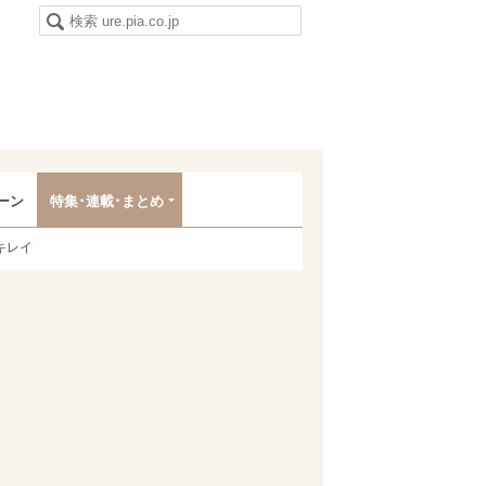
ーン
特集･連載･まとめ
キレイ