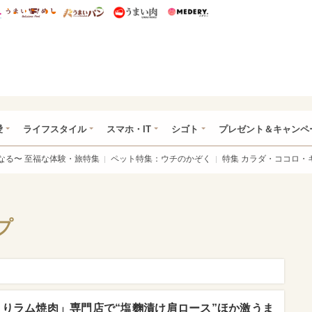
総研 ディズニー特集
mimot.
うまいめし
うまいパン
うまい肉
Medery.
ぴあ総研（うれぴあ）
愛
ライフスタイル
スマホ・IT
シゴト
プレゼント＆キャンペ
なる〜 至福な体験・旅特集
ペット特集：ウチのかぞく
特集 カラダ・ココロ・
プ
とりラム焼肉」専門店で“塩麴漬け肩ロース”ほか激うま