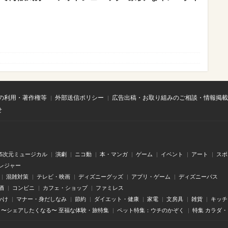
の利用・著作権等
外部送信ポリシー
広告出稿・お取り組みのご相談・情報掲載
せ
.5次元ミュージカル
演劇
ニコ動
本・マンガ
ゲーム
イベント
アート
スポ
レジャー
混雑対策
テレビ・映画
ディズニーグッズ
アプリ・ゲーム
ディズニーパス
酒
コンビニ
カフェ・ショップ
ファミレス
かけ
マナー・身だしなみ
節約
ダイエット・健康
家電
文房具
雑貨
キッチ
〜シェアしたくなる〜 至福な体験・旅特集
ペット特集：ウチのかぞく
特集 カラダ