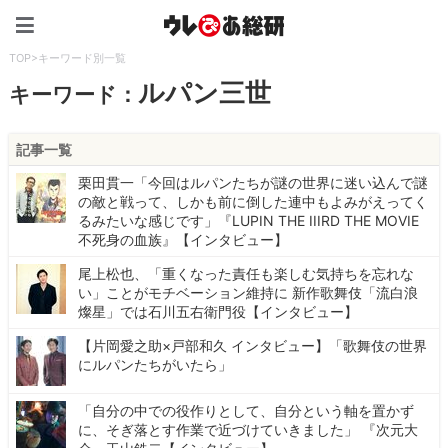
ウレぴあ総研（うれぴあ）
TOP
>
キーワード別一覧
ルパン三世
キーワード：
記事一覧
栗田貫一「今回はルパンたちが謎の世界に迷い込んで謎
の敵と戦って、しかも前に倒した連中もよみがえってく
るみたいな感じです」『LUPIN THE IIIRD THE MOVIE
不死身の血族』【インタビュー】
尾上松也、「重くなった責任も楽しむ気持ちを忘れな
い」ことがモチベーション維持に 新作歌舞伎「流白浪
燦星」では石川五右衛門役【インタビュー】
【片岡愛之助×戸部和久 インタビュー】「歌舞伎の世界
にルパンたちがいたら」
「自分の中での役作りとして、自分という軸を置かず
に、そぎ落とす作業で近づけていきました」 『次元大