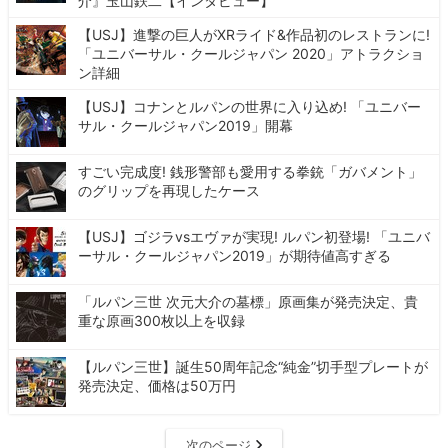
介』玉山鉄二【インタビュー】
【USJ】進撃の巨人がXRライド&作品初のレストランに!
「ユニバーサル・クールジャパン 2020」アトラクショ
ン詳細
【USJ】コナンとルパンの世界に入り込め! 「ユニバー
サル・クールジャパン2019」開幕
すごい完成度! 銭形警部も愛用する拳銃「ガバメント」
のグリップを再現したケース
【USJ】ゴジラvsエヴァが実現! ルパン初登場! 「ユニバ
ーサル・クールジャパン2019」が期待値高すぎる
「ルパン三世 次元大介の墓標」原画集が発売決定、貴
重な原画300枚以上を収録
【ルパン三世】誕生50周年記念“純金”切手型プレートが
発売決定、価格は50万円
次のページ