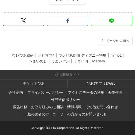
ページの先頭へ
ウレぴあ総研
|
ハピママ*
|
ウレぴあ総研 ディズニー特集
|
mimot.
|
うまいめし
|
うまいパン
|
うまい肉
|
Medery.
ぴあ関連サイト
チケットぴあ
ぴあ(アプリ&Web)
会社案内
プライバシーポリシー
アクセスデータの利用・著作権等
外部送信ポリシー
広告出稿・お取り組みのご相談・情報掲載・その他お問い合わせ
一般の読者の方・ユーザーの方からのお問い合わせ
Copyright (C) PIA Corporation. All Rights Reserved.