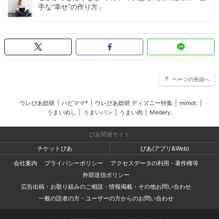
手な“幸せ”の作り方」
ページの先頭へ
ウレぴあ総研
|
ハピママ*
|
ウレぴあ総研 ディズニー特集
|
mimot.
|
うまいめし
|
うまいパン
|
うまい肉
|
Medery.
ぴあ関連サイト
チケットぴあ
ぴあ(アプリ&Web)
会社案内
プライバシーポリシー
アクセスデータの利用・著作権等
外部送信ポリシー
広告出稿・お取り組みのご相談・情報掲載・その他お問い合わせ
一般の読者の方・ユーザーの方からのお問い合わせ