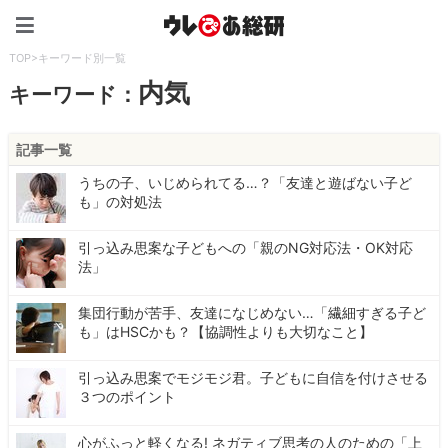
ウレぴあ総研（うれぴあ）
TOP
>
キーワード別一覧
内気
キーワード：
記事一覧
うちの子、いじめられてる…？「友達と遊ばない子ど
も」の対処法
引っ込み思案な子どもへの「親のNG対応法・OK対応
法」
集団行動が苦手、友達になじめない…「繊細すぎる子ど
も」はHSCかも？【協調性よりも大切なこと】
引っ込み思案でモジモジ君。子どもに自信を付けさせる
３つのポイント
心がふっと軽くなる! ネガティブ思考の人のための「上