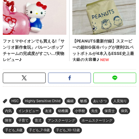
HSC
Highly Sensitive Child
繊細
敏感
あいさつ
人見知り
>
内気
インタビュー
友達
幼稚園
小学校
先生
保育士
病気
障害
子育て
育児
アンスクーリング
ホームスクーリング
子ども_6歳
子ども_7-9歳
子ども_10-12歳