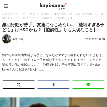
ハピママ*
ハピママ*
>
子育て・教育
>
保育園
>
集団行動が苦手、友達になじめない…「繊
細すぎる子ども」はHSCかも？【協調性よりも大切なこと】
集団行動が苦手、友達になじめない…「繊細すぎる子
ども」はHSCかも？【協調性よりも大切なこと】
冬木 丹花
2018.11.28 6:30
集団行動や集団生活が苦手で、なかなかママから離れられない子どもは、
もしかしたら、HSC（人一倍敏感な子ども）かもしれません。まだまだ
認知度の低いHSCについて、沖縄でHSCの子を実際に育てているkoko
kakuさんにお話を伺いました。