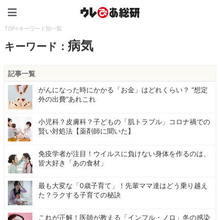
ウレぴあ総研（うれぴあ）
TOP
>
キーワード別一覧
病気
キーワード：
記事一覧
がんになった時にかかる「お金」はどれくらい？ “想定
外の出費”あれこれ
小児科？皮膚科？子どもの「肌トラブル」コロナ禍での
賢い対処法【薬剤師に聞いた】
免疫学者が注目！ウイルスに負けない身体を作るのは、
皆大好き「あの食材」
最も大変な「0歳子育て」！先輩ママ達はどう乗り越え
た？ラクする子育ての秘訣
これが正解！医師が教える「インフル・ノロ」冬の感染