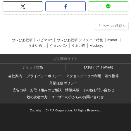
ページの先頭へ
ウレぴあ総研
|
ハピママ*
|
ウレぴあ総研 ディズニー特集
|
mimot.
|
うまいめし
|
うまいパン
|
うまい肉
|
Medery.
ぴあ関連サイト
チケットぴあ
ぴあ(アプリ&Web)
会社案内
プライバシーポリシー
アクセスデータの利用・著作権等
外部送信ポリシー
広告出稿・お取り組みのご相談・情報掲載・その他お問い合わせ
一般の読者の方・ユーザーの方からのお問い合わせ
Copyright (C) PIA Corporation. All Rights Reserved.