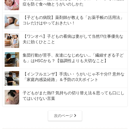
症を防ぐ食べ物とうがいのしかた
【子どもの病院】薬剤師が教える「お薬手帳の活用法」
コレだけはやっておきたい！
【ワンオペ】子どもの看病は妻がして当然⁉仕事優先な
夫に効くひとこと
集団行動が苦手、友達になじめない…「繊細すぎる子ど
も」はHSCかも？【協調性よりも大切なこと】
【インフルエンザ】手洗い・うがいじゃ不十分!? 意外な
「家庭内感染経路」＆予防の3大ポイント
子どもがまた熱!? 気持ちの切り替え法＆思っても口にし
てはいけない言葉
次のページ