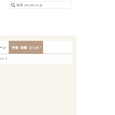
ーン
特集･連載･まとめ
キレイ