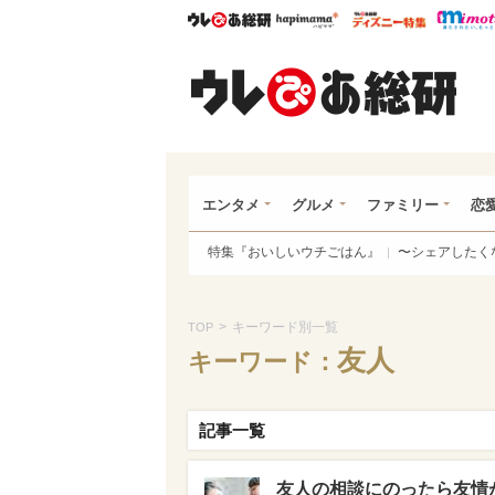
ウレぴあ総研
ハピママ*
ウレぴあ
ウレ
エンタメ
グルメ
ファミリー
恋
特集『おいしいウチごはん』
〜シェアしたく
>
キーワード別一覧
TOP
友人
キーワード：
記事一覧
友人の相談にのったら友情