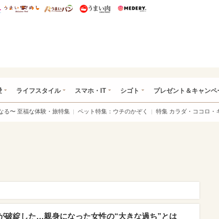
総研 ディズニー特集
mimot.
うまいめし
うまいパン
うまい肉
Medery.
ぴあ総研（うれぴあ）
愛
ライフスタイル
スマホ・IT
シゴト
プレゼント＆キャンペ
なる〜 至福な体験・旅特集
ペット特集：ウチのかぞく
特集 カラダ・ココロ・
が破綻した…親身になった女性の“大きな過ち”とは