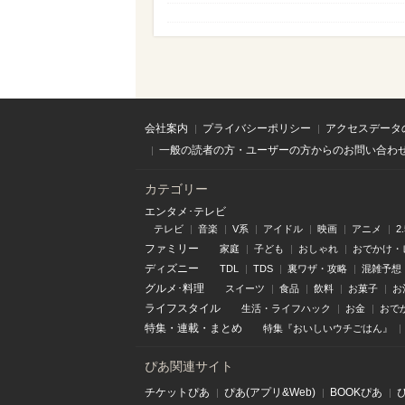
会社案内
プライバシーポリシー
アクセスデータ
一般の読者の方・ユーザーの方からのお問い合わ
カテゴリー
エンタメ･テレビ
テレビ
音楽
V系
アイドル
映画
アニメ
2
ファミリー
家庭
子ども
おしゃれ
おでかけ・
ディズニー
TDL
TDS
裏ワザ・攻略
混雑予想
グルメ･料理
スイーツ
食品
飲料
お菓子
お
ライフスタイル
生活・ライフハック
お金
おで
特集
・
連載
・
まとめ
特集『おいしいウチごはん』
ぴあ関連サイト
チケットぴあ
ぴあ(アプリ&Web)
BOOKぴあ