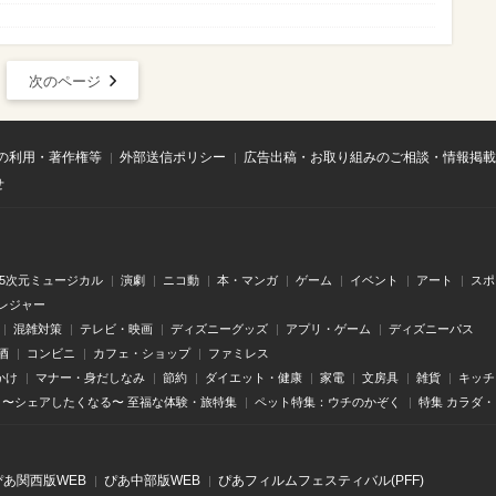
次のページ
の利用・著作権等
外部送信ポリシー
広告出稿・お取り組みのご相談・情報掲載
せ
.5次元ミュージカル
演劇
ニコ動
本・マンガ
ゲーム
イベント
アート
スポ
レジャー
混雑対策
テレビ・映画
ディズニーグッズ
アプリ・ゲーム
ディズニーパス
酒
コンビニ
カフェ・ショップ
ファミレス
かけ
マナー・身だしなみ
節約
ダイエット・健康
家電
文房具
雑貨
キッチ
〜シェアしたくなる〜 至福な体験・旅特集
ペット特集：ウチのかぞく
特集 カラダ
ぴあ関⻄版WEB
ぴあ中部版WEB
ぴあフィルムフェスティバル(PFF)