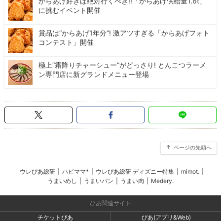
からあげ好きは絶対行くべき!!「からあげ供給量1.6t」
に挑むイベント開催
賞品は“からあげ1年分”! 激アツすぎる「からあげフォト
コンテスト」開催
極上“霜降りチャーシュー”がどっさり! とんこつラーメ
ン専門店に新グランドメニュー登場
ページの先頭へ
ウレぴあ総研
|
ハピママ*
|
ウレぴあ総研 ディズニー特集
|
mimot.
|
うまいめし
|
うまいパン
|
うまい肉
|
Medery.
ぴあ関連サイト
チケットぴあ
ぴあ(アプリ&Web)