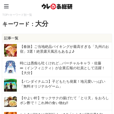
ウレぴあ総研（うれぴあ）
TOP
>
キーワード別一覧
大分
キーワード：
記事一覧
【春旅】ご当地絶品バイキングが最高すぎる「九州のお
宿」3選！絶景露天風呂もあるよ♪
時には愚痴も吐くけれど…バーチャルキャラ・佐藤
∞（インフィニティ）が企業広報の社員として活躍！
【大分】
【バンダイナムコ】子どもたち発案！地元愛いっぱい
「無料オリジナルゲーム」
【やよい軒】サックサクの揚げたて「とり天」をおろし
ポン酢で！これ神の食い物ね!!