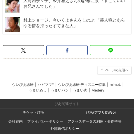
大河内奈々子、今井雅之さんの訃報に涙 「すごくいい
お兄さんでした」
村上ショージ、今いくよさんをしのぶ 「芸人魂とあら
ゆる情を持ったすてきな人」
ページの先頭へ
ウレぴあ総研
|
ハピママ*
|
ウレぴあ総研 ディズニー特集
|
mimot.
|
うまいめし
|
うまいパン
|
うまい肉
|
Medery.
ぴあ関連サイト
チケットぴあ
ぴあ(アプリ&Web)
会社案内
プライバシーポリシー
アクセスデータの利用・著作権等
外部送信ポリシー