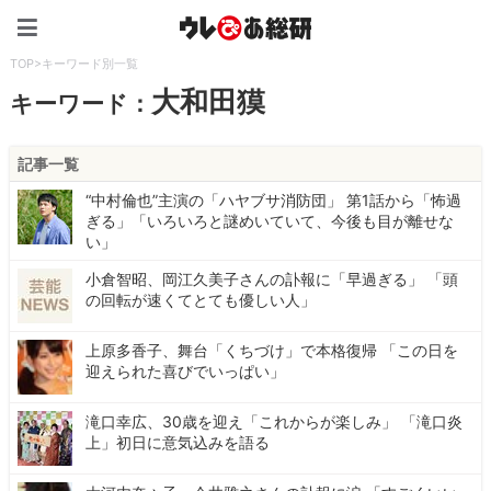
ウレぴあ総研（うれぴあ）
TOP
>
キーワード別一覧
大和田獏
キーワード：
記事一覧
“中村倫也”主演の「ハヤブサ消防団」 第1話から「怖過
ぎる」「いろいろと謎めいていて、今後も目が離せな
い」
小倉智昭、岡江久美子さんの訃報に「早過ぎる」 「頭
の回転が速くてとても優しい人」
上原多香子、舞台「くちづけ」で本格復帰 「この日を
迎えられた喜びでいっぱい」
滝口幸広、30歳を迎え「これからが楽しみ」 「滝口炎
上」初日に意気込みを語る