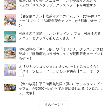
魔法のような虹色メニュー！『おジャ魔女どれみカフ
ェ』の「リズムタップ」グッズ＆フードが可愛すぎ
【名探偵コナン】喫茶ポアロのハムサンドに“事件メニ
ュー”まで！？「30周年記念カフェ」が6都市でオープ
ン！
可愛すぎて悶絶！「ハンギョドン カフェ」可愛すぎる
メニューとグッズが盛りだくさん！！
呪術廻戦の「キャラ飯」や「オリジナルグッズ」が多数
登場！『呪術廻戦コラボカフェ』が期間限定オープンす
るぞ〜！
オリジナルサコッシュもかわいい〜！すみっコぐらし
「スイーツビュッフェ」かわいさ満点【ニューオータ
ニ】
【食べ放題】平日時間無制限！夏の「ホテルランチビュ
ッフェ」が3000円台からでお得に楽しめる【クロスホ
テル大阪】
次のページ