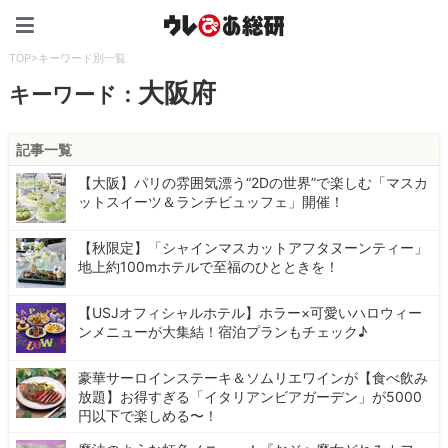
ウレぴあ総研（うれぴあ）
TOP
>
キーワード別一覧
大阪府
キーワード：
記事一覧
【大阪】パリの雰囲気漂う“2Dの世界”で楽しむ「マスカ
ットスイーツ＆ランチビュッフェ」開催！
【秋限定】「シャインマスカットアフタヌーンティー」
地上約100mホテルで至福のひとときを！
【USJオフィシャルホテル】ホラー×可愛いハロウィー
ンメニューが大集結！宿泊プランもチェック♪
豪華サーロインステーキ＆ソムリエワインが【食べ飲み
放題】お得すぎる「イタリアンビアガーデン」が5000
円以下で楽しめる〜！