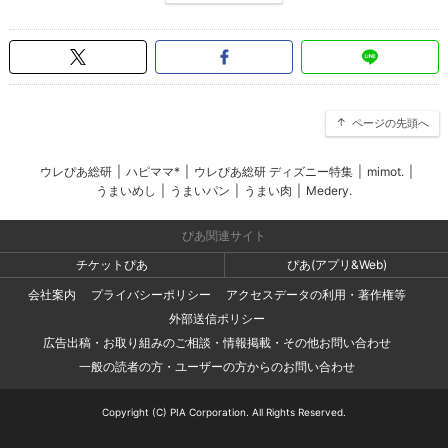
ページの先頭へ
ウレぴあ総研
|
ハピママ*
|
ウレぴあ総研 ディズニー特集
|
mimot.
|
うまいめし
|
うまいパン
|
うまい肉
|
Medery.
ぴあ関連サイト
チケットぴあ
ぴあ(アプリ&Web)
会社案内
プライバシーポリシー
アクセスデータの利用・著作権等
外部送信ポリシー
広告出稿・お取り組みのご相談・情報掲載・その他お問い合わせ
一般の読者の方・ユーザーの方からのお問い合わせ
Copyright (C) PIA Corporation. All Rights Reserved.