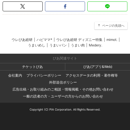
ページの先頭へ
ウレぴあ総研
|
ハピママ*
|
ウレぴあ総研 ディズニー特集
|
mimot.
|
うまいめし
|
うまいパン
|
うまい肉
|
Medery.
ぴあ関連サイト
チケットぴあ
ぴあ(アプリ&Web)
会社案内
プライバシーポリシー
アクセスデータの利用・著作権等
外部送信ポリシー
広告出稿・お取り組みのご相談・情報掲載・その他お問い合わせ
一般の読者の方・ユーザーの方からのお問い合わせ
Copyright (C) PIA Corporation. All Rights Reserved.