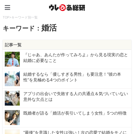
ウレぴあ総研（うれぴあ）
TOP
>
キーワード別一覧
婚活
キーワード：
記事一覧
『じゃあ、あんたが作ってみろよ』から見る現実の恋と
結婚に必要なこと
結婚するなら「優しすぎる男性」も要注意！“彼の本
性”を見極める4つのポイント
アプリの出会いで失敗する人の共通点＆気づいていない
意外な欠点とは
既婚者が語る「婚活が長引いてしまう女性」5つの特徴
“最後”を意識した女性は強い！次の恋愛で結婚をモノに