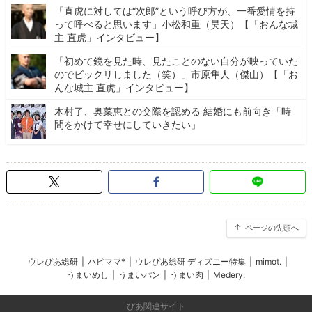
「直虎に対しては“次郎”という呼び方が、一番愛情を持
って呼べると思います」小松和重（昊天）【「おんな城
主 直虎」インタビュー】
「初めて鏡を見た時、見たことのない自分が映っていた
のでビックリしました（笑）」市原隼人（傑山）【「お
んな城主 直虎」インタビュー】
木村了、奥菜恵との交際を認める 結婚にも前向き「時
間をかけて幸せにしていきたい」
ページの先頭へ
ウレぴあ総研
|
ハピママ*
|
ウレぴあ総研 ディズニー特集
|
mimot.
|
うまいめし
|
うまいパン
|
うまい肉
|
Medery.
ぴあ関連サイト