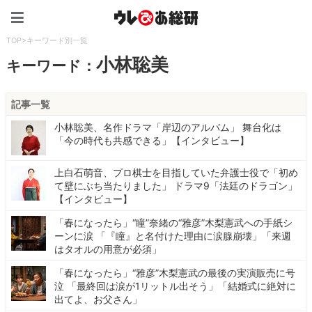
ウレぴあ総研（うれぴあ）
TOP
>
キーワード別一覧
小林聡美
キーワード：
記事一覧
小林聡美、名作ドラマ「岸辺のアルバム」 舞台化は
「今の時代も共感できる」【インタビュー】
上白石萌音、プロ棋士を目指していた弁護士役で「初め
て壁にぶち当たりました」 ドラマ9「法廷のドラゴン」
【インタビュー】
「春になったら」“瞳”奈緒の“雅彦”木梨憲武への手紙シ
ーンに涙 「『瞳』と名付けた理由に涙腺崩壊」「来週
はタオルの用意が必須」
「春になったら」“雅彦”木梨憲武の最後の実演販売に号
泣 「最終回は涙が1リットル出そう」「結婚式に絶対に
出てよ、お父さん」