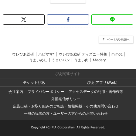
ページの先頭へ
ウレぴあ総研
|
ハピママ*
|
ウレぴあ総研 ディズニー特集
|
mimot.
|
うまいめし
|
うまいパン
|
うまい肉
|
Medery.
ぴあ関連サイト
チケットぴあ
ぴあ(アプリ&Web)
会社案内
プライバシーポリシー
アクセスデータの利用・著作権等
外部送信ポリシー
広告出稿・お取り組みのご相談・情報掲載・その他お問い合わせ
一般の読者の方・ユーザーの方からのお問い合わせ
Copyright (C) PIA Corporation. All Rights Reserved.