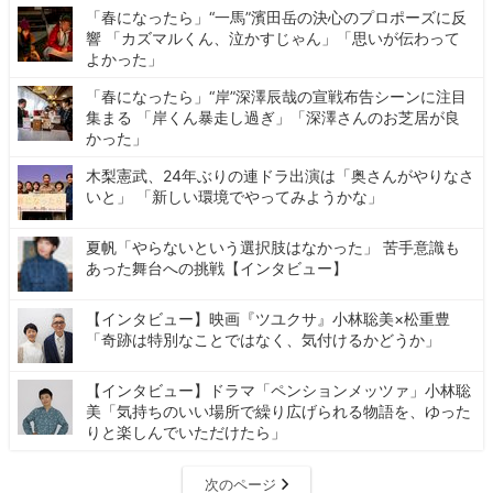
「春になったら」“一馬”濱田岳の決心のプロポーズに反
響 「カズマルくん、泣かすじゃん」「思いが伝わって
よかった」
「春になったら」“岸”深澤辰哉の宣戦布告シーンに注目
集まる 「岸くん暴走し過ぎ」「深澤さんのお芝居が良
かった」
木梨憲武、24年ぶりの連ドラ出演は「奥さんがやりなさ
いと」 「新しい環境でやってみようかな」
夏帆「やらないという選択肢はなかった」 苦手意識も
あった舞台への挑戦【インタビュー】
【インタビュー】映画『ツユクサ』小林聡美×松重豊
「奇跡は特別なことではなく、気付けるかどうか」
【インタビュー】ドラマ「ペンションメッツァ」小林聡
美「気持ちのいい場所で繰り広げられる物語を、ゆった
りと楽しんでいただけたら」
次のページ