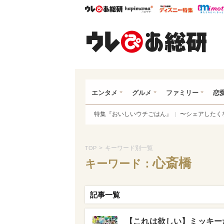
ウレぴあ総研
ハピママ*
ウレぴあ
ウレ
エンタメ
グルメ
ファミリー
恋
特集『おいしいウチごはん』
〜シェアしたく
>
キーワード別一覧
TOP
心斎橋
キーワード：
記事一覧
【これは欲しい】ミッキー