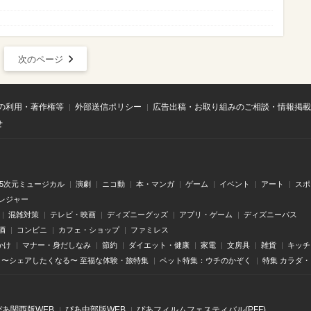
次のページ
の利用・著作権等
外部送信ポリシー
広告出稿・お取り組みのご相談・情報掲載
せ
.5次元ミュージカル
演劇
ニコ動
本・マンガ
ゲーム
イベント
アート
スポ
レジャー
混雑対策
テレビ・映画
ディズニーグッズ
アプリ・ゲーム
ディズニーパス
酒
コンビニ
カフェ・ショップ
ファミレス
かけ
マナー・身だしなみ
節約
ダイエット・健康
家電
文房具
雑貨
キッチ
〜シェアしたくなる〜 至福な体験・旅特集
ペット特集：ウチのかぞく
特集 カラダ
ぴあ関⻄版WEB
ぴあ中部版WEB
ぴあフィルムフェスティバル(PFF)