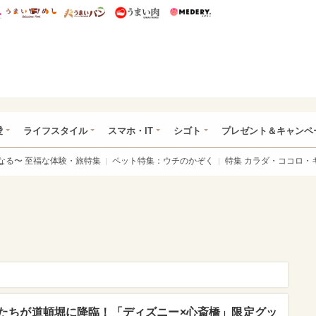
総研 ディズニー特集
mimot.
うまいめし
うまいパン
うまい肉
Medery.
ぴあ総研（うれぴあ）
愛
ライフスタイル
スマホ・IT
シゴト
プレゼント＆キャンペ
なる〜 至福な体験・旅特集
ペット特集：ウチのかぞく
特集 カラダ・ココロ・
たちが道頓堀に降臨！「ディズニー×心斎橋」限定グッ