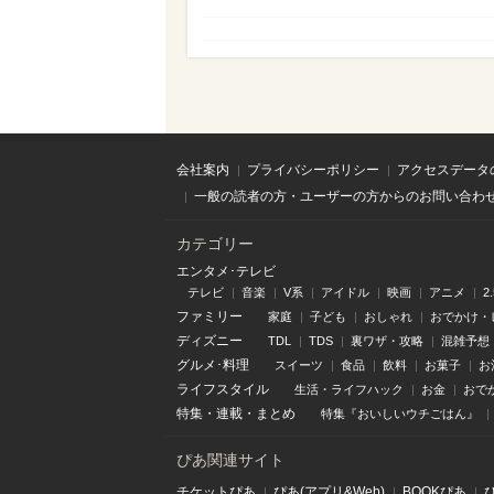
会社案内
プライバシーポリシー
アクセスデータ
一般の読者の方・ユーザーの方からのお問い合わ
カテゴリー
エンタメ･テレビ
テレビ
音楽
V系
アイドル
映画
アニメ
2
ファミリー
家庭
子ども
おしゃれ
おでかけ・
ディズニー
TDL
TDS
裏ワザ・攻略
混雑予想
グルメ･料理
スイーツ
食品
飲料
お菓子
お
ライフスタイル
生活・ライフハック
お金
おで
特集
・
連載
・
まとめ
特集『おいしいウチごはん』
ぴあ関連サイト
チケットぴあ
ぴあ(アプリ&Web)
BOOKぴあ