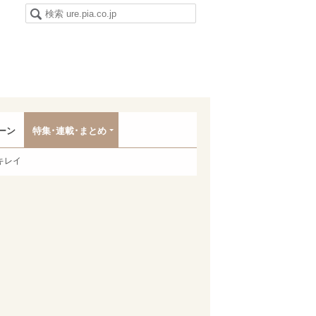
ーン
特集･連載･まとめ
キレイ